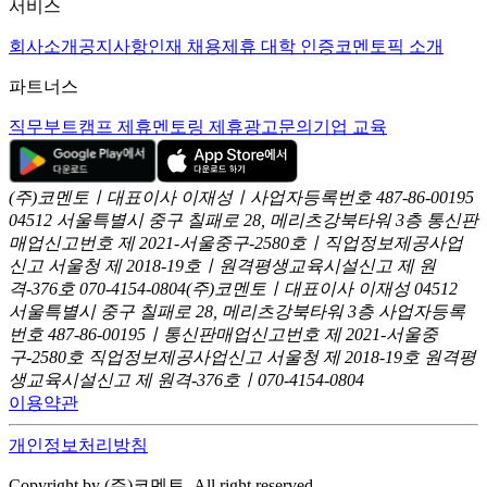
서비스
회사소개
공지사항
인재 채용
제휴 대학 인증
코멘토픽 소개
파트너스
직무부트캠프 제휴
멘토링 제휴
광고문의
기업 교육
(주)코멘토ㅣ대표이사 이재성ㅣ사업자등록번호 487-86-00195
04512 서울특별시 중구 칠패로 28, 메리츠강북타워 3층
통신판
매업신고번호 제 2021-서울중구-2580호ㅣ직업정보제공사업
신고
서울청 제 2018-19호ㅣ원격평생교육시설신고 제 원
격-376호
070-4154-0804
(주)코멘토ㅣ대표이사 이재성
04512
서울특별시 중구 칠패로 28, 메리츠강북타워 3층
사업자등록
번호 487-86-00195ㅣ통신판매업신고번호 제 2021-서울중
구-2580호
직업정보제공사업신고 서울청 제 2018-19호
원격평
생교육시설신고 제 원격-376호ㅣ070-4154-0804
이용약관
개인정보처리방침
Copyright by (주)코멘토. All right reserved.