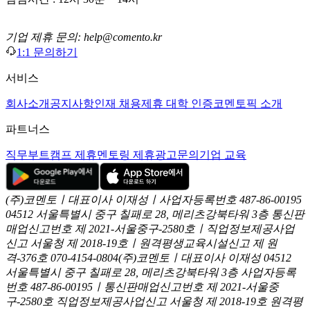
기업 제휴 문의: help@comento.kr
1:1 문의하기
서비스
회사소개
공지사항
인재 채용
제휴 대학 인증
코멘토픽 소개
파트너스
직무부트캠프 제휴
멘토링 제휴
광고문의
기업 교육
(주)코멘토ㅣ대표이사 이재성ㅣ사업자등록번호 487-86-00195
04512 서울특별시 중구 칠패로 28, 메리츠강북타워 3층
통신판
매업신고번호 제 2021-서울중구-2580호ㅣ직업정보제공사업
신고
서울청 제 2018-19호ㅣ원격평생교육시설신고 제 원
격-376호
070-4154-0804
(주)코멘토ㅣ대표이사 이재성
04512
서울특별시 중구 칠패로 28, 메리츠강북타워 3층
사업자등록
번호 487-86-00195ㅣ통신판매업신고번호 제 2021-서울중
구-2580호
직업정보제공사업신고 서울청 제 2018-19호
원격평