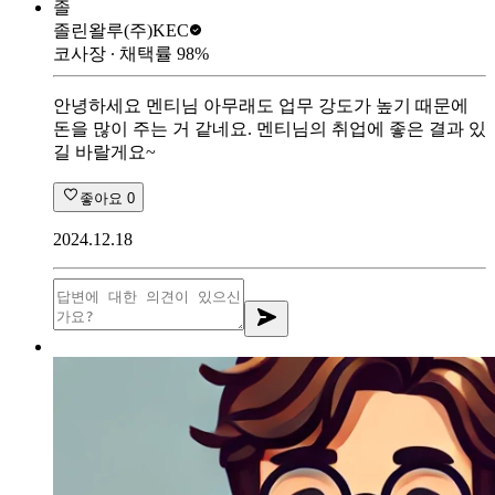
졸
졸린왈루
(주)KEC
코사장
∙ 채택률
98
%
안녕하세요 멘티님 아무래도 업무 강도가 높기 때문에
돈을 많이 주는 거 같네요. 멘티님의 취업에 좋은 결과 있
길 바랄게요~
좋아요
0
2024.12.18