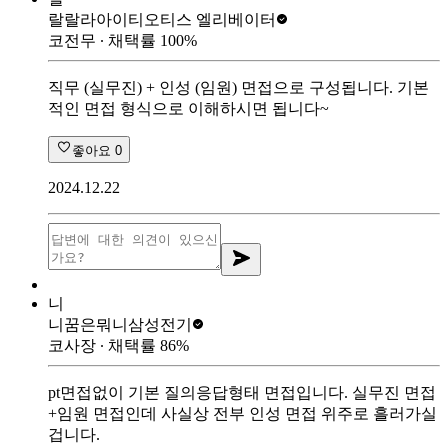
랄랄라아이티
오티스 엘리베이터
코전무
∙ 채택률
100
%
직무 (실무진) + 인성 (임원) 면접으로 구성됩니다. 기본
적인 면접 형식으로 이해하시면 됩니다~
좋아요
0
2024.12.22
니
니꿈은뭐니
삼성전기
코사장
∙ 채택률
86
%
pt면접없이 기본 질의응답형태 면접입니다. 실무진 면접
+임원 면접인데 사실상 전부 인성 면접 위주로 흘러가실
겁니다.