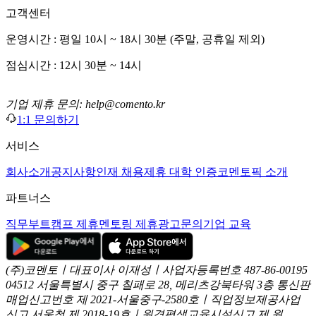
고객센터
운영시간 : 평일 10시 ~ 18시 30분 (주말, 공휴일 제외)
점심시간 : 12시 30분 ~ 14시
기업 제휴 문의: help@comento.kr
1:1 문의하기
서비스
회사소개
공지사항
인재 채용
제휴 대학 인증
코멘토픽 소개
파트너스
직무부트캠프 제휴
멘토링 제휴
광고문의
기업 교육
(주)코멘토ㅣ대표이사 이재성ㅣ사업자등록번호 487-86-00195
04512 서울특별시 중구 칠패로 28, 메리츠강북타워 3층
통신판
매업신고번호 제 2021-서울중구-2580호ㅣ직업정보제공사업
신고
서울청 제 2018-19호ㅣ원격평생교육시설신고 제 원