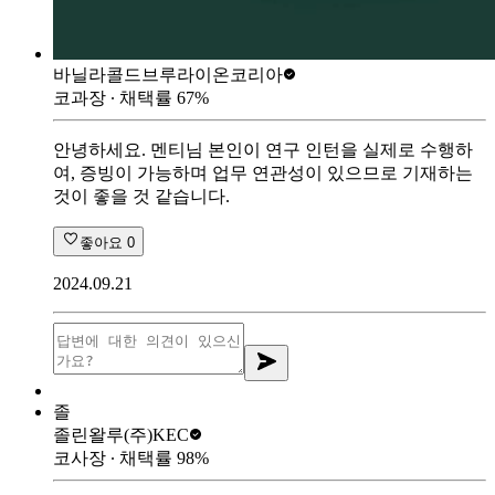
바닐라콜드브루
라이온코리아
코과장
∙ 채택률
67
%
안녕하세요. 멘티님 본인이 연구 인턴을 실제로 수행하
여, 증빙이 가능하며 업무 연관성이 있으므로 기재하는
것이 좋을 것 같습니다.
좋아요
0
2024.09.21
졸
졸린왈루
(주)KEC
코사장
∙ 채택률
98
%