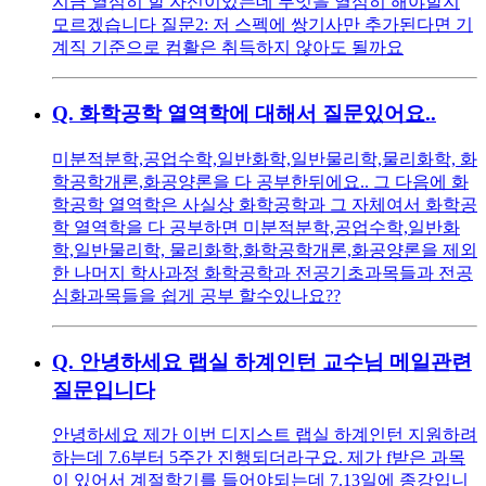
지금 열심히 할 자신이있는데 무엇을 열심히 해야할지
모르겠습니다 질문2: 저 스펙에 쌍기사만 추가된다면 기
계직 기준으로 컴활은 취득하지 않아도 될까요
Q.
화학공학 열역학에 대해서 질문있어요..
미분적분학,공업수학,일반화학,일반물리학,물리화학, 화
학공학개론,화공양론을 다 공부한뒤에요.. 그 다음에 화
학공학 열역학은 사실상 화학공학과 그 자체여서 화학공
학 열역학을 다 공부하면 미분적분학,공업수학,일반화
학,일반물리학, 물리화학,화학공학개론,화공양론을 제외
한 나머지 학사과정 화학공학과 전공기초과목들과 전공
심화과목들을 쉽게 공부 할수있나요??
Q.
안녕하세요 랩실 하계인턴 교수님 메일관련
질문입니다
안녕하세요 제가 이번 디지스트 랩실 하계인턴 지원하려
하는데 7.6부터 5주간 진행되더라구요. 제가 f받은 과목
이 있어서 계절학기를 들어야되는데 7.13일에 종강입니