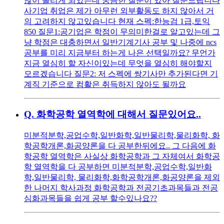
많이 돌리게 되었는데 궁금한 질문이 있아 질문드립니다
사기업 취업은 제가 아무런 외부활동도 하지 않아서 거
의 고려하지 않고있습니다 현재 스펙:한능검 1급,토익
850 질문1:공기업은 학점이 무의미한걸로 알고있는데 그
냥 학점은 대충하면서 일반기계기사 공부 및 나중에 ncs
공부를 미리 지금부터 하는게 나은 선택일까요? 무언가
지금 열심히 할 자신이있는데 무엇을 열심히 해야할지
모르겠습니다 질문2: 저 스펙에 쌍기사만 추가된다면 기
계직 기준으로 컴활은 취득하지 않아도 될까요
Q.
화학공학 열역학에 대해서 질문있어요..
미분적분학,공업수학,일반화학,일반물리학,물리화학, 화
학공학개론,화공양론을 다 공부한뒤에요.. 그 다음에 화
학공학 열역학은 사실상 화학공학과 그 자체여서 화학공
학 열역학을 다 공부하면 미분적분학,공업수학,일반화
학,일반물리학, 물리화학,화학공학개론,화공양론을 제외
한 나머지 학사과정 화학공학과 전공기초과목들과 전공
심화과목들을 쉽게 공부 할수있나요??