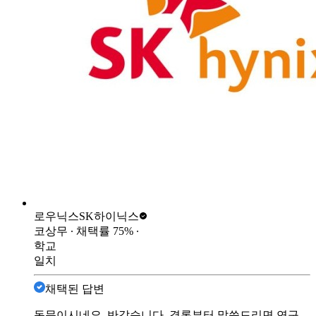
로우닉스
SK하이닉스
코상무
∙ 채택률
75
%
∙
학교
일치
채택된 답변
동문이시네요. 반갑습니다. 결론부터 말씀드리면 연구