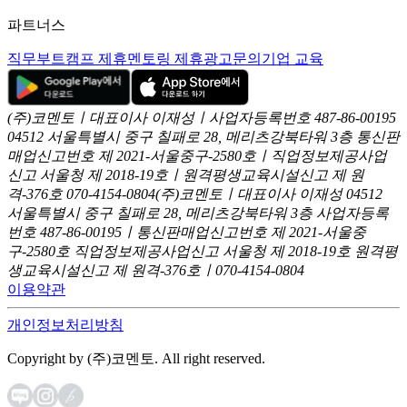
파트너스
직무부트캠프 제휴
멘토링 제휴
광고문의
기업 교육
(주)코멘토ㅣ대표이사 이재성ㅣ사업자등록번호 487-86-00195
04512 서울특별시 중구 칠패로 28, 메리츠강북타워 3층
통신판
매업신고번호 제 2021-서울중구-2580호ㅣ직업정보제공사업
신고
서울청 제 2018-19호ㅣ원격평생교육시설신고 제 원
격-376호
070-4154-0804
(주)코멘토ㅣ대표이사 이재성
04512
서울특별시 중구 칠패로 28, 메리츠강북타워 3층
사업자등록
번호 487-86-00195ㅣ통신판매업신고번호 제 2021-서울중
구-2580호
직업정보제공사업신고 서울청 제 2018-19호
원격평
생교육시설신고 제 원격-376호ㅣ070-4154-0804
이용약관
개인정보처리방침
Copyright by (주)코멘토. All right reserved.