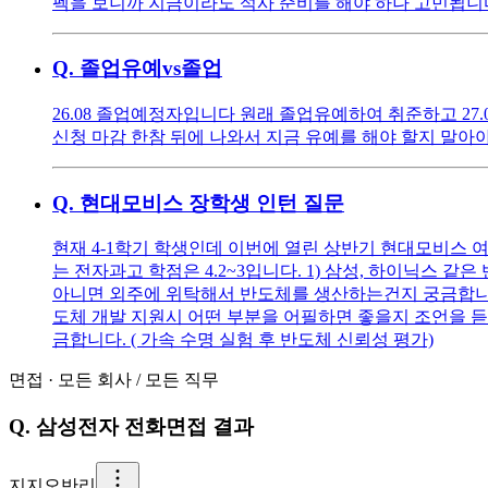
펙을 보니까 지금이라도 석사 준비를 해야 하나 고민됩니다.
Q.
졸업유예vs졸업
26.08 졸업예정자입니다 원래 졸업유예하여 취준하고 27.
신청 마감 한참 뒤에 나와서 지금 유예를 해야 할지 말아
Q.
현대모비스 장학생 인턴 질문
현재 4-1학기 학생인데 이번에 열린 상반기 현대모비스 
는 전자과고 학점은 4.2~3입니다. 1) 삼성, 하이닉스
아니면 외주에 위탁해서 반도체를 생산하는건지 궁금합니다.
도체 개발 지원시 어떤 부분을 어필하면 좋을지 조언을 
금합니다. ( 가속 수명 실험 후 반도체 신뢰성 평가)
면접
·
모든 회사
/
모든 직무
Q.
삼성전자 전화면접 결과
지
지오반리