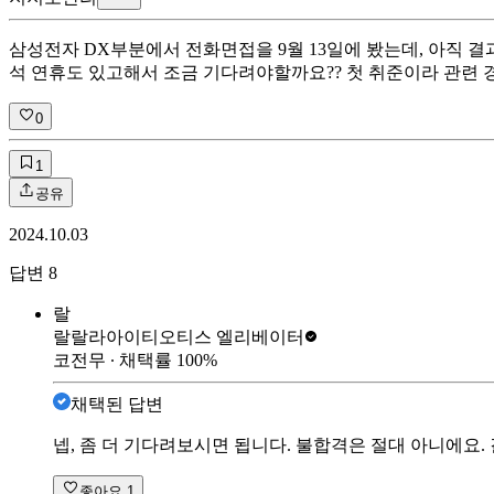
삼성전자 DX부분에서 전화면접을 9월 13일에 봤는데, 아직 결
석 연휴도 있고해서 조금 기다려야할까요?? 첫 취준이라 관련 
0
1
공유
2024.10.03
답변
8
랄
랄랄라아이티
오티스 엘리베이터
코전무
∙ 채택률
100
%
채택된 답변
넵, 좀 더 기다려보시면 됩니다. 불합격은 절대 아니에요
좋아요
1