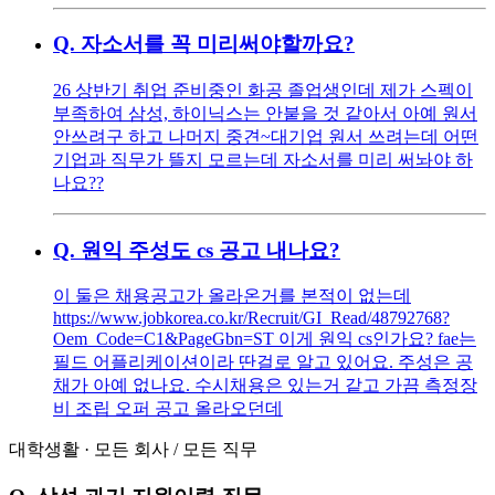
Q.
자소서를 꼭 미리써야할까요?
26 상반기 취업 준비중인 화공 졸업생인데 제가 스펙이
부족하여 삼성, 하이닉스는 안붙을 것 같아서 아예 원서
안쓰려구 하고 나머지 중견~대기업 원서 쓰려는데 어떤
기업과 직무가 뜰지 모르는데 자소서를 미리 써놔야 하
나요??
Q.
원익 주성도 cs 공고 내나요?
이 둘은 채용공고가 올라온거를 본적이 없는데
https://www.jobkorea.co.kr/Recruit/GI_Read/48792768?
Oem_Code=C1&PageGbn=ST 이게 원익 cs인가요? fae는
필드 어플리케이션이라 딴걸로 알고 있어요. 주성은 공
채가 아예 없나요. 수시채용은 있는거 같고 가끔 측정장
비 조립 오퍼 공고 올라오던데
대학생활
·
모든 회사
/
모든 직무