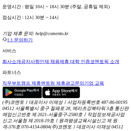
운영시간 : 평일 10시 ~ 18시 30분 (주말, 공휴일 제외)
점심시간 : 12시 30분 ~ 14시
기업 제휴 문의: help@comento.kr
1:1 문의하기
서비스
회사소개
공지사항
인재 채용
제휴 대학 인증
코멘토픽 소개
파트너스
직무부트캠프 제휴
멘토링 제휴
광고문의
기업 교육
(주)코멘토ㅣ대표이사 이재성ㅣ사업자등록번호 487-86-00195
04512 서울특별시 중구 칠패로 28, 메리츠강북타워 3층
통신판
매업신고번호 제 2021-서울중구-2580호ㅣ직업정보제공사업
신고
서울청 제 2018-19호ㅣ원격평생교육시설신고 제 원
격-376호
070-4154-0804
(주)코멘토ㅣ대표이사 이재성
04512