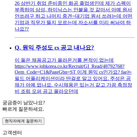
26 상반기 취업 준비중인 화공 졸업생인데 제가 스펙이
부족하여 삼성, 하이닉스는 안붙을 것 같아서 아예 원서
안쓰려구 하고 나머지 중견~대기업 원서 쓰려는데 어떤
기업과 직무가 뜰지 모르는데 자소서를 미리 써놔야 하
나요??
Q.
원익 주성도 cs 공고 내나요?
이 둘은 채용공고가 올라온거를 본적이 없는데
https://www.jobkorea.co.kr/Recruit/GI_Read/48792768?
Oem_Code=C1&PageGbn=ST 이게 원익 cs인가요? fae는
필드 어플리케이션이라 딴걸로 알고 있어요. 주성은 공
채가 아예 없나요. 수시채용은 있는거 같고 가끔 측정장
비 조립 오퍼 공고 올라오던데
궁금증이 남았나요?
빠르게 질문하세요.
현직자에게 질문하기
고객센터