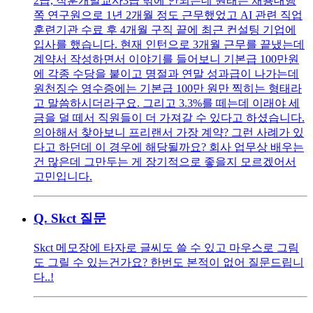
2급, 직훈개발교사3급 밖에 안되는데 원래는 채용대행
쪽 연구원으로 1년 2개월 정도 근무했었고 AI 관련 직업
훈련기관 수료 후 4개월 구직 끝에 최근 컨설팅 기업에
입사를 했습니다. 현재 인턴으로 3개월 근무를 끝냈는데
계약서 작성하면서 이야기를 들어보니 기본급 100만원
에 각종 수당을 붙이고 명절과 연말 성과급이 나가는데
원천징수 영수증에는 기본급 100만 원만 찍히는 형태라
고 말씀하시더라구요. 그리고 3.3%를 떼는데 이래야 세
금을 덜 떼서 직원들이 더 가져갈 수 있다고 하셨습니다.
의아해서 찾아보니 프리랜서 가장 계약? 그런 사례가 있
다고 하던데 이 경우에 해당될까요? 회사 업무상 배우는
건 많은데 그만두는 게 장기적으로 좋을지 모르겠어서
고민입니다.
Q.
Skct 질문
Skct 메모장에 타자로 글씨도 쓸 수 있고 마우스로 그림
도 그릴 수 있는건가요? 한번도 본적이 없어 질문드립니
다..!