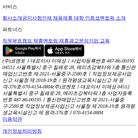
서비스
회사소개
공지사항
인재 채용
제휴 대학 인증
코멘토픽 소개
파트너스
직무부트캠프 제휴
멘토링 제휴
광고문의
기업 교육
(주)코멘토ㅣ대표이사 이재성ㅣ사업자등록번호 487-86-00195
04512 서울특별시 중구 칠패로 28, 메리츠강북타워 3층
통신판
매업신고번호 제 2021-서울중구-2580호ㅣ직업정보제공사업
신고
서울청 제 2018-19호ㅣ원격평생교육시설신고 제 원
격-376호
070-4154-0804
(주)코멘토ㅣ대표이사 이재성
04512
서울특별시 중구 칠패로 28, 메리츠강북타워 3층
사업자등록
번호 487-86-00195ㅣ통신판매업신고번호 제 2021-서울중
구-2580호
직업정보제공사업신고 서울청 제 2018-19호
원격평
생교육시설신고 제 원격-376호ㅣ070-4154-0804
이용약관
개인정보처리방침