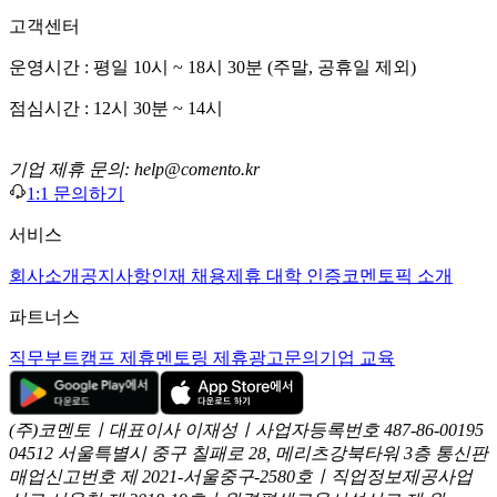
고객센터
운영시간 : 평일 10시 ~ 18시 30분 (주말, 공휴일 제외)
점심시간 : 12시 30분 ~ 14시
기업 제휴 문의: help@comento.kr
1:1 문의하기
서비스
회사소개
공지사항
인재 채용
제휴 대학 인증
코멘토픽 소개
파트너스
직무부트캠프 제휴
멘토링 제휴
광고문의
기업 교육
(주)코멘토ㅣ대표이사 이재성ㅣ사업자등록번호 487-86-00195
04512 서울특별시 중구 칠패로 28, 메리츠강북타워 3층
통신판
매업신고번호 제 2021-서울중구-2580호ㅣ직업정보제공사업