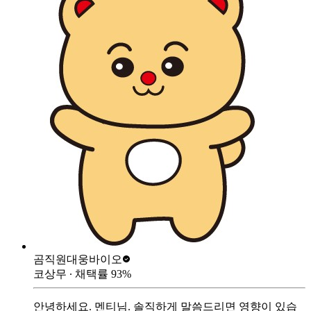
곰직원
대웅바이오
코상무
∙ 채택률
93
%
안녕하세요. 멘티님. 솔직하게 말씀드리면 영향이 있습