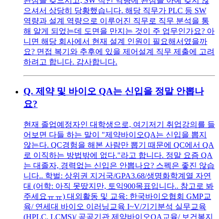
관심을 갖으시고, SW 적인 역량에 관심을 아예 갖지 않
으셔서 상당히 당황했습니다. 해당 직무가 PLC 등 SW
역량과 설계 역량으로 이루어진 직무로 직무 분석을 통
해 알게 되었는데 도면을 만지는 것이 주 업무인가요? 아
니면 해당 회사에서 현재 설계 인원이 필요해서였을까
요? 면접 복기와 추후에 있을 제어설계 직무 제출에 고려
하려고 합니다. 감사합니다.
Q.
제약 및 바이오 QA는 신입을 정말 안뽑나
요?
현재 졸업예정자인 대학생으로, 여기저기 취업강의를 들
어보면 다들 하는 말이 "제약바이오QA는 신입을 뽑지
않는다. QC경험을 해본 사람만 뽑기 때문에 QC에서 QA
로 이직하는 방법밖에 없다."라고 합니다. 정말 요즘 QA
는 대졸자, 경력없는 신입은 안뽑나요? 스펙은 좋진 않습
니다.. 학벌: 상위권 지거국/GPA3.68/생명화학계열 자연
대 (어학: 아직 못땄지만, 토익900목표입니다.. 참고로 봐
주세요ㅠㅠ) 대외활동 및 교육: 한국바이오협회 GMP교
육/ 연세대 바이오 이러닝교육 I~V/기기분석 실무교육
(HPLC, LCMS)/ 공공기관 제약바이오QA교육/ 보건복지