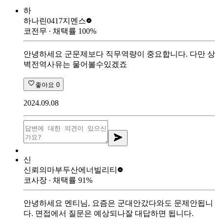
하
하나린0417
지멘스
코전무
∙ 채택률
100
%
안녕하세요 군문제보다 직무역량이 중요합니다. 다만 상
벽전역사유는 물어볼수있겠죠
좋아요
0
2024.09.08
신
신뢰의마부
두산에너빌리티
코사장
∙ 채택률
91
%
안녕하세요 멘티님, 요즘은 군대안갔다와도 문제안됩니
다. 면접에서 질문은 예상되나잘 대답하면 됩니다.