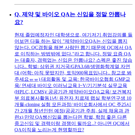
Q.
제약 및 바이오 QA는 신입을 정말 안뽑나
요?
현재 졸업예정자인 대학생으로, 여기저기 취업강의를 들
어보면 다들 하는 말이 "제약바이오QA는 신입을 뽑지
않는다. QC경험을 해본 사람만 뽑기 때문에 QC에서 QA
로 이직하는 방법밖에 없다."라고 합니다. 정말 요즘 QA
는 대졸자, 경력없는 신입은 안뽑나요? 스펙은 좋진 않습
니다.. 학벌: 상위권 지거국/GPA3.68/생명화학계열 자연
대 (어학: 아직 못땄지만, 토익900목표입니다.. 참고로 봐
주세요ㅠㅠ) 대외활동 및 교육: 한국바이오협회 GMP교
육/ 연세대 바이오 이러닝교육 I~V/기기분석 실무교육
(HPLC, LCMS)/ 공공기관 제약바이오QA교육/ 보건복지
부 의료봉사활동1년/ 유전자 치료제 랩실 학부연구생 10
개월-cloning 실험 모든과정/ 바이오회사에서 QC 주25시
간 2개월 청년인턴 예정(공공기관 주최, 실제 채용과 관
련x) 만약 QA쌩신입을 뽑는다면 학벌, 학점 좋은 다른
중고신입 및 경력이랑 경쟁이 될까요..? 아니면 QC에서
QA이직을 노리는게 현명할까요?