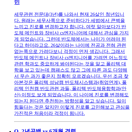
민
세무관련 전문대(3년)를 나와서 현재 26살인 청년입니
다. 원래는 세무사쪽으로 준비하다가 세법에서 큰벽을
느끼고 진로를 변경하고자 합니다. 여럿 알아보다가 반
도체 메인트와 장비사 cs엔지니어에 대해서 관심을 가지
게 되었습니다. 그런데 반도체에서는 나이가 어려야 된
다고 하더라고요. 26살이라는 나이에 전공과 전혀 관련
없는쪽으로 가려다보니 걱정이 먼저 생깁니다. 그래서
반도체 메인트나 장비사 cs엔지니어를 가려면 어느정도
관련 학과도 중요하게 봐야된다는 것을 알고 폴리텍 대
학을 보고 있는데 캠패스도 많고 그에 따른 과도 다양해
서 무슨 과가 좋은지 정확히 모르겠습니다. 우선 조금 찾
아본것은 폴리텍 성남캠 반도체시스템과(취업연계), 폴
리텍 인천캠 반도관련 과들, 폴리텍 반도체융합학과(안
산) 이정도 보게 되었습니다. 이 나이에 진로를 변경해도
되는지 된다면 추천하는 방향성을 알고 싶습니다. 일이
힘들다는 것은 알지만 이렇게 진로를 고민해보고 관심을
가진적은 처음이라 걱정이 됩니다.
Q.
2년공백 vs 6개월 경력