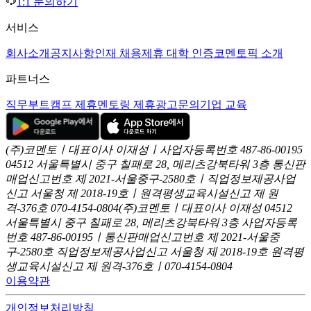
1:1 문의하기
서비스
회사소개
공지사항
인재 채용
제휴 대학 인증
코멘토픽 소개
파트너스
직무부트캠프 제휴
멘토링 제휴
광고문의
기업 교육
(주)코멘토ㅣ대표이사 이재성ㅣ사업자등록번호 487-86-00195
04512 서울특별시 중구 칠패로 28, 메리츠강북타워 3층
통신판
매업신고번호 제 2021-서울중구-2580호ㅣ직업정보제공사업
신고
서울청 제 2018-19호ㅣ원격평생교육시설신고 제 원
격-376호
070-4154-0804
(주)코멘토ㅣ대표이사 이재성
04512
서울특별시 중구 칠패로 28, 메리츠강북타워 3층
사업자등록
번호 487-86-00195ㅣ통신판매업신고번호 제 2021-서울중
구-2580호
직업정보제공사업신고 서울청 제 2018-19호
원격평
생교육시설신고 제 원격-376호ㅣ070-4154-0804
이용약관
개인정보처리방침