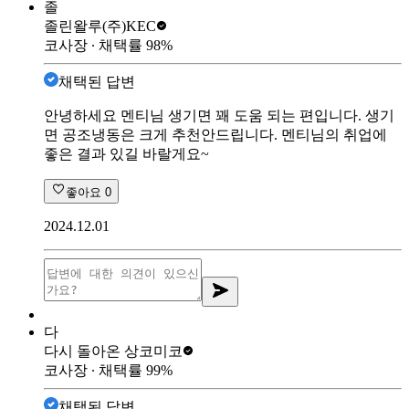
졸
졸린왈루
(주)KEC
코사장
∙ 채택률
98
%
채택된 답변
안녕하세요 멘티님 생기면 꽤 도움 되는 편입니다. 생기
면 공조냉동은 크게 추천안드립니다. 멘티님의 취업에
좋은 결과 있길 바랄게요~
좋아요
0
2024.12.01
다
다시 돌아온 상
코미코
코사장
∙ 채택률
99
%
채택된 답변