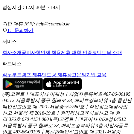
점심시간 : 12시 30분 ~ 14시
기업 제휴 문의: help@comento.kr
1:1 문의하기
서비스
회사소개
공지사항
인재 채용
제휴 대학 인증
코멘토픽 소개
파트너스
직무부트캠프 제휴
멘토링 제휴
광고문의
기업 교육
(주)코멘토ㅣ대표이사 이재성ㅣ사업자등록번호 487-86-00195
04512 서울특별시 중구 칠패로 28, 메리츠강북타워 3층
통신판
매업신고번호 제 2021-서울중구-2580호ㅣ직업정보제공사업
신고
서울청 제 2018-19호ㅣ원격평생교육시설신고 제 원
격-376호
070-4154-0804
(주)코멘토ㅣ대표이사 이재성
04512
서울특별시 중구 칠패로 28, 메리츠강북타워 3층
사업자등록
번호 487-86-00195ㅣ통신판매업신고번호 제 2021-서울중