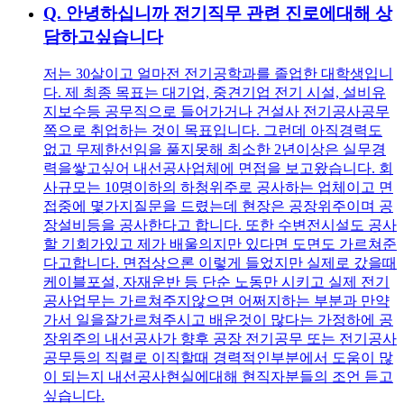
Q.
안녕하십니까 전기직무 관련 진로에대해 상
담하고싶습니다
저는 30살이고 얼마전 전기공학과를 졸업한 대학생입니
다. 제 최종 목표는 대기업, 중견기업 전기 시설, 설비유
지보수등 공무직으로 들어가거나 건설사 전기공사공무
쪽으로 취업하는 것이 목표입니다. 그런데 아직경력도
없고 무제한선임을 풀지못해 최소한 2년이상은 실무경
력을쌓고싶어 내선공사업체에 면접을 보고왔습니다. 회
사규모는 10명이하의 하청위주로 공사하는 업체이고 면
접중에 몇가지질문을 드렸는데 현장은 공장위주이며 공
장설비등을 공사한다고 합니다. 또한 수변전시설도 공사
할 기회가있고 제가 배울의지만 있다면 도면도 가르쳐준
다고합니다. 면접상으론 이렇게 들었지만 실제로 갔을때
케이블포설, 자재운반 등 단순 노동만 시키고 실제 전기
공사업무는 가르쳐주지않으면 어쩌지하는 부분과 만약
가서 일을잘가르쳐주시고 배운것이 많다는 가정하에 공
장위주의 내선공사가 향후 공장 전기공무 또는 전기공사
공무등의 직렬로 이직할때 경력적인부분에서 도움이 많
이 되는지 내선공사현실에대해 현직자분들의 조언 듣고
싶습니다.