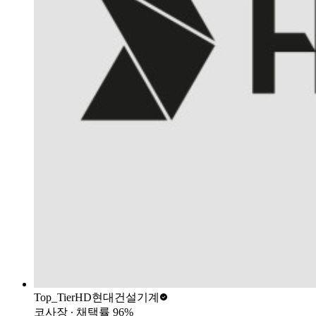
Top_Tier
HD현대건설기계
코사장
∙ 채택률
96
%