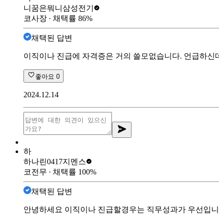
니꿈은뭐니
삼성전기
코사장
∙ 채택률
86
%
채택된 답변
이직이나 진급에 자격증은 거의 쓸모없습니다. 언급하신데
좋아요
0
2024.12.14
하
하나린0417
지멘스
코전무
∙ 채택률
100
%
채택된 답변
안녕하세요 이직이나 진급할경우는 직무성과가 우선입니다