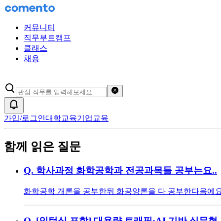
커뮤니티
직무부트캠프
클래스
채용
검색어 초기화
알림
가입/로그인
대학교육
기업교육
함께 읽은 질문
Q.
학사과정 화학공학과 전공과목들 공부는요..
화학공학 개론을 공부한뒤 화공양론을 다 공부한다음에요..
Q.
[인턴십 포함] 대용량 트래픽·AI 기반 실무형 