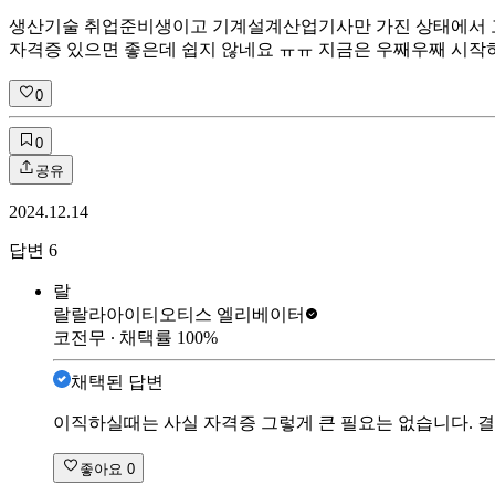
생산기술 취업준비생이고 기계설계산업기사만 가진 상태에서 고 생
자격증 있으면 좋은데 쉽지 않네요 ㅠㅠ 지금은 우째우째 시
0
0
공유
2024.12.14
답변
6
랄
랄랄라아이티
오티스 엘리베이터
코전무
∙ 채택률
100
%
채택된 답변
이직하실때는 사실 자격증 그렇게 큰 필요는 없습니다. 
좋아요
0