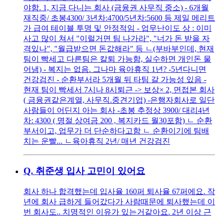
야함. 1, 지금 다니는 회사 (금융권 사무직 중소) - 6개월
재직중/ 초봉4300/ 3년차:4700/5년차:5600 등 제일 메리트
가 급여 테이블 투명 및 안정적임 - 업무난이도 상 : 이미
사고 많이 쳐서 "이럴거면 팀 나가라", "너가 돈 받을 자
격있나", "월급받으면 돈값해라" 등 ㄴ(부바부인데, 현재
팀이 빡세고 다른팀은 칼퇴 가능함, 실수하면 개인돈 물
어냄) - 복지는 없음. 그나마 육아휴직 1년? -5년다니면
건강검진 - 순환부서라 5개월 뒤 타팀 갈 가능성 있음 -
현재 팀이 빡세서 7시나 8시퇴근 -> 보상× 2, 면접본 회사
( 금융권같은계열, 사무직.중견기업) -은행자회사로 일단
사람들이 어딘지 아는 회사 -초봉 추정상 3900/ 대리4년
차: 4300 ( 명절 상여금 200 , 복지카드 월30포함) ㄴ 순환
부서이고, 업무가 더 단순하다고함 ㄴ 순환이기에 팀배
치는 운빨... ㄴ육아휴직 2년/ 매년 건강검진
Q.
취준생 입사 고민이 있어요
회사 하나 합격했는데 입사율 160퍼 퇴사율 67퍼에요. 작
년에 회사 급하게 들어갔다가 사람때문에 퇴사했는데 이
번 회사도.. 치명적인 이유가 있는거같아요. 2년 이상 근