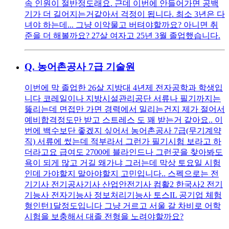
속 인원이 절반정도래요. 근데 이번에 안들어가면 공백
기가 더 길어지는거같아서 걱정이 됩니다. 최소 3년은 다
녀야 하는데... 그냥 이악물고 버텨야할까요? 아니면 취
준을 더 해볼까요? 27살 여자고 25년 3월 졸업했습니다.
Q.
농어촌공사 7급 기술원
이번에 막 졸업한 26살 지방대 4년제 전자공학과 학생입
니다 코레일이나 지방시설관리공단 서류나 필기까지는
뚫리는데 면접만 가면 경력에서 밀리는건지 제가 절어서
예비합격정도만 받고 스트레스 도 꽤 받는거 같아요.. 이
번에 백수보단 좋겠지 싶어서 농어촌공사 7급(무기계약
직) 서류에 썼는데 적부라서 그런가 필기시험 보라고 하
더라고요 급여도 2700에 블라인드나 그런곳을 찾아봐도
욕이 되게 많고 거길 왜가냐 그러는데 막상 토요일 시험
인데 가야할지 말아야할지 고민입니다.. 스펙으로는 전
기기사 전기공사기사 산업안전기사 컴활2 한국사2 전기
기능사 전자기능사 정보처리기능사 토스IL 공기업 체험
형인턴1달정도입니다 그냥 거르고 서울 갈 차비로 어학
시험을 보충해서 대졸 전형을 노려야할까요?