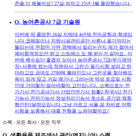
준을 더 해볼까요? 27살 여자고 25년 3월 졸업했습니다.
Q.
농어촌공사 7급 기술원
이번에 막 졸업한 26살 지방대 4년제 전자공학과 학생입
니다 코레일이나 지방시설관리공단 서류나 필기까지는
뚫리는데 면접만 가면 경력에서 밀리는건지 제가 절어서
예비합격정도만 받고 스트레스 도 꽤 받는거 같아요.. 이
번에 백수보단 좋겠지 싶어서 농어촌공사 7급(무기계약
직) 서류에 썼는데 적부라서 그런가 필기시험 보라고 하
더라고요 급여도 2700에 블라인드나 그런곳을 찾아봐도
욕이 되게 많고 거길 왜가냐 그러는데 막상 토요일 시험
인데 가야할지 말아야할지 고민입니다.. 스펙으로는 전
기기사 전기공사기사 산업안전기사 컴활2 한국사2 전기
기능사 전자기능사 정보처리기능사 토스IL 공기업 체험
형인턴1달정도입니다 그냥 거르고 서울 갈 차비로 어학
시험을 보충해서 대졸 전형을 노려야할까요?
스펙
·
모든 회사
/
모든 직무
Q.
생활용품 제조생산 관리(엔지니어) 스펙