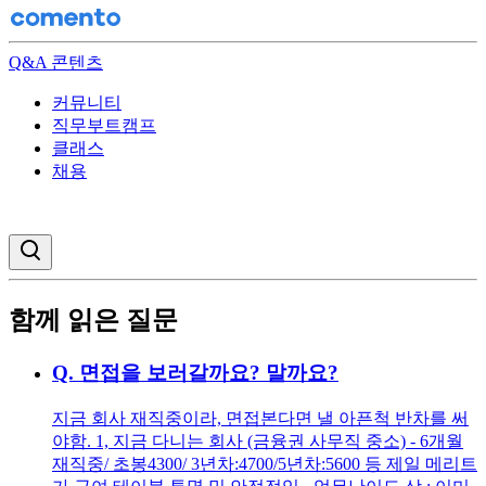
Q&A 콘텐츠
커뮤니티
직무부트캠프
클래스
채용
검색창 열기
함께 읽은 질문
Q.
면접을 보러갈까요? 말까요?
지금 회사 재직중이라, 면접본다면 낼 아픈척 반차를 써
야함. 1, 지금 다니는 회사 (금융권 사무직 중소) - 6개월
재직중/ 초봉4300/ 3년차:4700/5년차:5600 등 제일 메리트