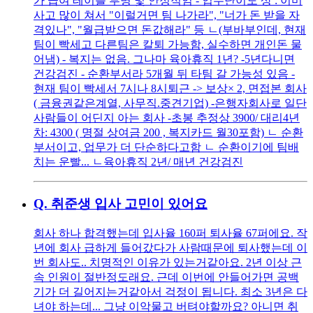
가 급여 테이블 투명 및 안정적임 - 업무난이도 상 : 이미
사고 많이 쳐서 "이럴거면 팀 나가라", "너가 돈 받을 자
격있나", "월급받으면 돈값해라" 등 ㄴ(부바부인데, 현재
팀이 빡세고 다른팀은 칼퇴 가능함, 실수하면 개인돈 물
어냄) - 복지는 없음. 그나마 육아휴직 1년? -5년다니면
건강검진 - 순환부서라 5개월 뒤 타팀 갈 가능성 있음 -
현재 팀이 빡세서 7시나 8시퇴근 -> 보상× 2, 면접본 회사
( 금융권같은계열, 사무직.중견기업) -은행자회사로 일단
사람들이 어딘지 아는 회사 -초봉 추정상 3900/ 대리4년
차: 4300 ( 명절 상여금 200 , 복지카드 월30포함) ㄴ 순환
부서이고, 업무가 더 단순하다고함 ㄴ 순환이기에 팀배
치는 운빨... ㄴ육아휴직 2년/ 매년 건강검진
Q.
취준생 입사 고민이 있어요
회사 하나 합격했는데 입사율 160퍼 퇴사율 67퍼에요. 작
년에 회사 급하게 들어갔다가 사람때문에 퇴사했는데 이
번 회사도.. 치명적인 이유가 있는거같아요. 2년 이상 근
속 인원이 절반정도래요. 근데 이번에 안들어가면 공백
기가 더 길어지는거같아서 걱정이 됩니다. 최소 3년은 다
녀야 하는데... 그냥 이악물고 버텨야할까요? 아니면 취