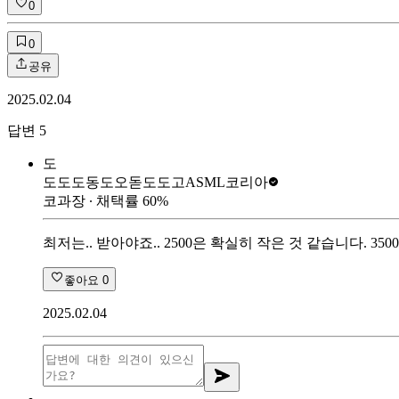
0
0
공유
2025.02.04
답변
5
도
도도도동도오돋도도고
ASML코리아
코과장
∙ 채택률
60
%
최저는.. 받아야죠.. 2500은 확실히 작은 것 같습니다. 3
좋아요
0
2025.02.04