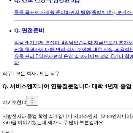
둘을 목표로 자격증 준비하면서 병원(종병X 1차), 보건소
Q.
면접준비
박물관 기긴제 면접이. 4일남았습니다 지금으로선 혼자서 
전형 합격자에 대해 면접 실시 분야에 대한 지식, 의욕적인
유물 관리 󰋻열린자료실 운영 및 아카이브 정리 󰋻기타
다
직무
·
모든 회사
/
모든 직무
Q.
서비스엔지니어 연봉질문입니다 대학 4년제 졸업 2
이
이수현12
지방전자과 졸업 학점 2.34 입니다 서비스엔지니어(cs엔지니
3500을 이야기했는데 제가 너무 많이 부른걸까요