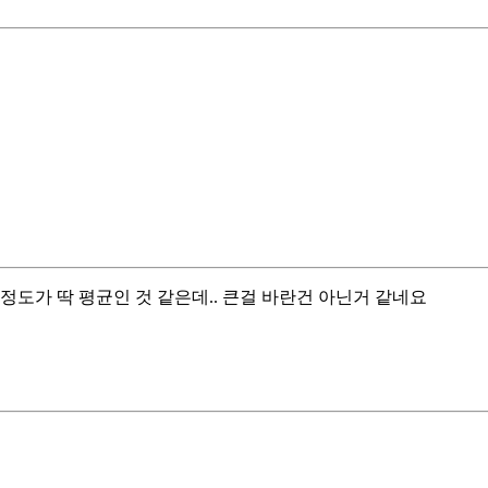
500정도가 딱 평균인 것 같은데.. 큰걸 바란건 아닌거 같네요