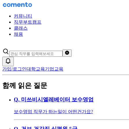
커뮤니티
직무부트캠프
클래스
채용
검색어 초기화
알림
가입/로그인
대학교육
기업교육
함께 읽은 질문
Q.
미쓰비시엘레베이터 보수영업
보수영업 직무가 하는일이 어떤건가요?
Q.
건보 건강직 심평원 5급