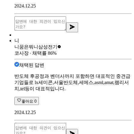
2024.12.25
니
니꿈은뭐니
삼성전기
코사장
∙ 채택률
86
%
채택된 답변
반도체 후공정과 벤더사까지 포함하면 대표적인 중견급
기업들로 lx세미콘,서울반도체,세메스,asml,amat,램리서
치,tel등이 대표적입니다.
좋아요
0
2024.12.25