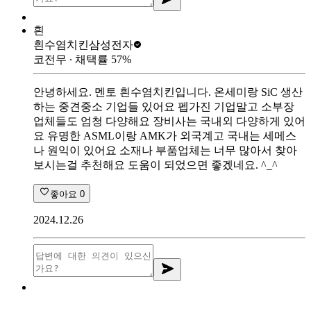
흰
흰수염치킨
삼성전자
코전무
∙ 채택률
57
%
안녕하세요. 멘토 흰수염치킨입니다. 온세미랑 SiC 생산
하는 중견중소 기업들 있어요 펩가진 기업말고 소부장
업체들도 엄청 다양해요 장비사는 국내외 다양하게 있어
요 유명한 ASML이랑 AMK가 외국계고 국내는 세메스
나 원익이 있어요 소재나 부품업체는 너무 많아서 찾아
보시는걸 추천해요 도움이 되었으면 좋겠네요. ^_^
좋아요
0
2024.12.26