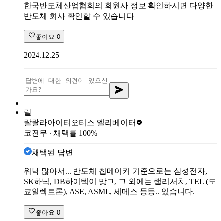
한국반도체산업협회의 회원사 정보 확인하시면 다양한
반도체 회사 확인할 수 있습니다
좋아요
0
2024.12.25
랄
랄랄라아이티
오티스 엘리베이터
코전무
∙ 채택률
100
%
채택된 답변
워낙 많아서... 반도체 칩메이커 기준으로는 삼성전자,
SK하닉, DB하이텍이 맞고, 그 외에는 램리서치, TEL (도
쿄일렉트론), ASE, ASML, 세메스 등등.. 있습니다.
좋아요
0