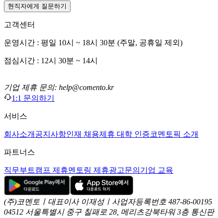
현직자에게 질문하기
고객센터
운영시간 : 평일 10시 ~ 18시 30분 (주말, 공휴일 제외)
점심시간 : 12시 30분 ~ 14시
기업 제휴 문의: help@comento.kr
1:1 문의하기
서비스
회사소개
공지사항
인재 채용
제휴 대학 인증
코멘토픽 소개
파트너스
직무부트캠프 제휴
멘토링 제휴
광고문의
기업 교육
(주)코멘토ㅣ대표이사 이재성ㅣ사업자등록번호 487-86-00195
04512 서울특별시 중구 칠패로 28, 메리츠강북타워 3층
통신판