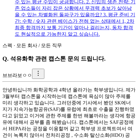
수 있는 평균 수입이 궁금합니다. 2. 신입의 생존 전략: 기
존 업소들이 자리 잡은 상황에서 무경력 초보가 살아남
을 수 있는 차별화된 돌파구가 있을까요? 3. 평균 준비 기
간: 수학 / 숫자 관련 베이스가 전혀 없는 상태에서 1, 2차
최종 합격까지 보통 기간이 얼마나 걸리는지, 동차 합격
도 현실적으로 가능한지 알고 싶습니다.
스펙
·
모든 회사
/
모든 직무
Q.
석유화학 관련 캡스톤 문의 드립니다.
브
브라보ㅇㅇ
안녕하십니까 화학공학과 4학년 올라가는 학부생입니다. 제가
3월부터 캡스톤을 시작하는데 캡스톤에 욕심이 많아 주제를
미리 생각하고 있습니다. 그러던중에 기사에서 봤던 SK에너
지가 지속가능항공유(SAF)를 유럽에 최초로 수출을 진행하였
다고 읽었고 이거에 관한 주제를 한번 해볼까라는 생각에 항공
유에 대해서 공부를 좀 해봤습니다. 캡스톤에서는 SAF공정에
서 HEPA라는 공정을 이용할꺼 같고 학부생 프로젝트여서 여
건이 녹록치 않아서 전처리공정 , 수소화 탈산소화(HDO) 공