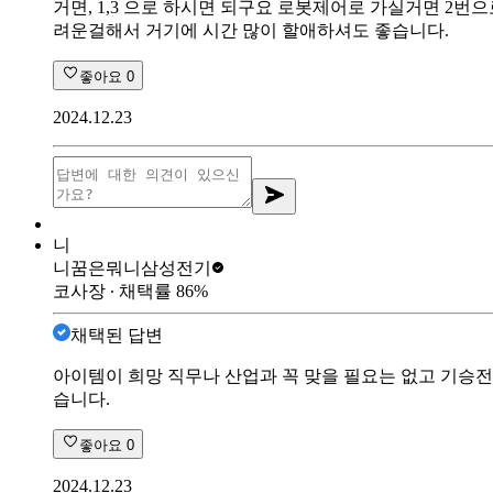
거면, 1,3 으로 하시면 되구요 로봇제어로 가실거면 2번으
려운걸해서 거기에 시간 많이 할애하셔도 좋습니다.
좋아요
0
2024.12.23
니
니꿈은뭐니
삼성전기
코사장
∙ 채택률
86
%
채택된 답변
아이템이 희망 직무나 산업과 꼭 맞을 필요는 없고 기승
습니다.
좋아요
0
2024.12.23