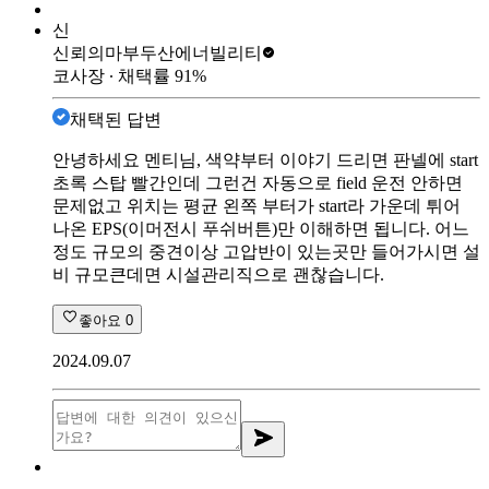
신
신뢰의마부
두산에너빌리티
코사장
∙ 채택률
91
%
채택된 답변
안녕하세요 멘티님, 색약부터 이야기 드리면 판넬에 start
초록 스탑 빨간인데 그런건 자동으로 field 운전 안하면
문제없고 위치는 평균 왼쪽 부터가 start라 가운데 튀어
나온 EPS(이머전시 푸쉬버튼)만 이해하면 됩니다. 어느
정도 규모의 중견이상 고압반이 있는곳만 들어가시면 설
비 규모큰데면 시설관리직으로 괜찮습니다.
좋아요
0
2024.09.07