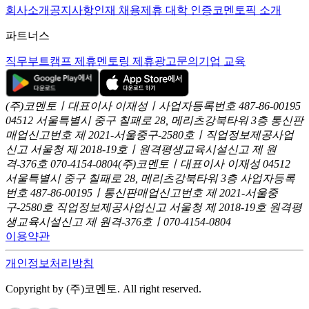
회사소개
공지사항
인재 채용
제휴 대학 인증
코멘토픽 소개
파트너스
직무부트캠프 제휴
멘토링 제휴
광고문의
기업 교육
(주)코멘토ㅣ대표이사 이재성ㅣ사업자등록번호 487-86-00195
04512 서울특별시 중구 칠패로 28, 메리츠강북타워 3층
통신판
매업신고번호 제 2021-서울중구-2580호ㅣ직업정보제공사업
신고
서울청 제 2018-19호ㅣ원격평생교육시설신고 제 원
격-376호
070-4154-0804
(주)코멘토ㅣ대표이사 이재성
04512
서울특별시 중구 칠패로 28, 메리츠강북타워 3층
사업자등록
번호 487-86-00195ㅣ통신판매업신고번호 제 2021-서울중
구-2580호
직업정보제공사업신고 서울청 제 2018-19호
원격평
생교육시설신고 제 원격-376호ㅣ070-4154-0804
이용약관
개인정보처리방침
Copyright by (주)코멘토. All right reserved.