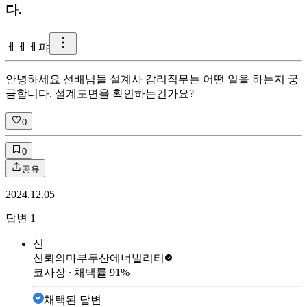
다.
ㅔ
ㅔㅔ퍄
안녕하세요 선배님들 설계사 감리직무는 어떤 일을 하는지 궁
금합니다. 설계도면을 확인하는건가요?
0
0
공유
2024.12.05
답변
1
신
신뢰의마부
두산에너빌리티
코사장
∙ 채택률
91
%
채택된 답변