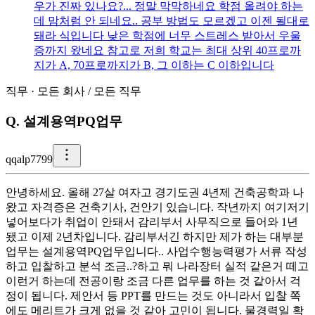
우가 진짜 있나요?... 정말 막막하네요 학점 올려야 하는
데 맘처럼 안 되네요.. 공부 방법도 모르겠고 이젠 될대로
돼라 식입니다 낮은 학점에 너무 스트레스 받아서 우울
증까지 왔네요 참고로 저희 학교는 최대 상위 40프로까
지가 A, 70프로까지가 B, 그 이하는 C 이하입니다
직무
·
모든 회사
/
모든 직무
Q.
설계용역PQ업무
q
qalp7799
안녕하세요. 올해 27살 여자고 경기도권 4년제 건축공학과 나
왔고 자격증은 건축기사, 건안기 있습니다. 작년까지 여기저기
넣어보다가 취업이 안돼서 감리부서 사무직으로 들어와 1년
됐고 이제 2년차입니다. 감리부서긴 하지만 제가 하는 대부분
업무는 설계용역PQ업무입니다.. 사업수행능력평가 서류 작성
하고 입찰하고 분석 조금..?하고 뭐 나라장터 실적 같은거 떼고
이런거 하는데 전공이랑 조금 다른 업무를 하는 것 같아서 걱
정이 됩니다. 제안서 등 PPT를 만드는 것도 아니라서 입찰 쪽
에도 메리트가 크게 없을 것 같아 고민이 됩니다. 물경력일 확