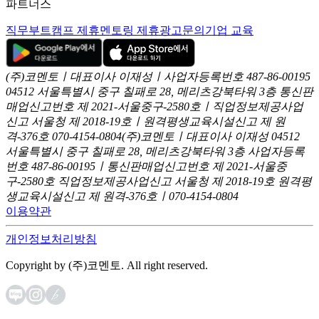
파트너스
직무부트캠프 제휴
멘토링 제휴
광고문의
기업 교육
(주)코멘토ㅣ대표이사 이재성ㅣ사업자등록번호 487-86-00195
04512 서울특별시 중구 칠패로 28, 메리츠강북타워 3층
통신판
매업신고번호 제 2021-서울중구-2580호ㅣ직업정보제공사업
신고
서울청 제 2018-19호ㅣ원격평생교육시설신고 제 원
격-376호
070-4154-0804
(주)코멘토ㅣ대표이사 이재성
04512
서울특별시 중구 칠패로 28, 메리츠강북타워 3층
사업자등록
번호 487-86-00195ㅣ통신판매업신고번호 제 2021-서울중
구-2580호
직업정보제공사업신고 서울청 제 2018-19호
원격평
생교육시설신고 제 원격-376호ㅣ070-4154-0804
이용약관
개인정보처리방침
Copyright by (주)코멘토. All right reserved.