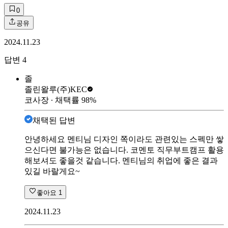
0
공유
2024.11.23
답변
4
졸
졸린왈루
(주)KEC
코사장
∙ 채택률
98
%
채택된 답변
안녕하세요 멘티님 디자인 쪽이라도 관련있는 스펙만 쌓
으신다면 불가능은 없습니다. 코멘토 직무부트캠프 활용
해보셔도 좋을것 같습니다. 멘티님의 취업에 좋은 결과
있길 바랄게요~
좋아요
1
2024.11.23