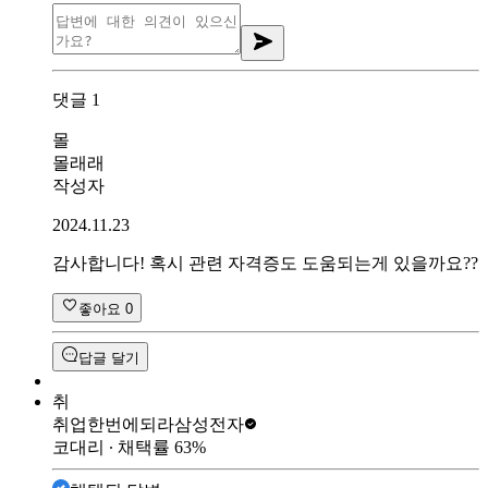
댓글
1
몰
몰래래
작성자
2024.11.23
감사합니다! 혹시 관련 자격증도 도움되는게 있을까요??
좋아요
0
답글 달기
취
취업한번에되라
삼성전자
코대리
∙ 채택률
63
%