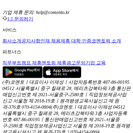
기업 제휴 문의: help@comento.kr
1:1 문의하기
서비스
회사소개
공지사항
인재 채용
제휴 대학 인증
코멘토픽 소개
파트너스
직무부트캠프 제휴
멘토링 제휴
광고문의
기업 교육
(주)코멘토ㅣ대표이사 이재성ㅣ사업자등록번호 487-86-00195
04512 서울특별시 중구 칠패로 28, 메리츠강북타워 3층
통신판
매업신고번호 제 2021-서울중구-2580호ㅣ직업정보제공사업
신고
서울청 제 2018-19호ㅣ원격평생교육시설신고 제 원
격-376호
070-4154-0804
(주)코멘토ㅣ대표이사 이재성
04512
서울특별시 중구 칠패로 28, 메리츠강북타워 3층
사업자등록
번호 487-86-00195ㅣ통신판매업신고번호 제 2021-서울중
구-2580호
직업정보제공사업신고 서울청 제 2018-19호
원격평
생교육시설신고 제 원격-376호ㅣ070-4154-0804