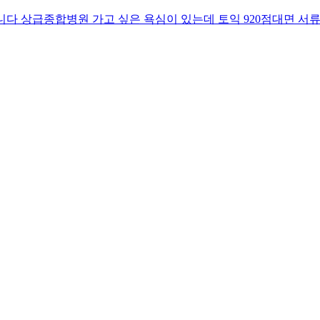
 컴활1급있습니다 상급종합병원 가고 싶은 욕심이 있는데 토익 920점대면