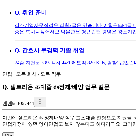
Q.
취업 준비
강소기업사무직경우 컴활2급은 있습니다 어힉은hsk4급
증은 혹시나싶어서요 박물관은 청년인턴 경영은 강소기
Q.
간호사 무경력 기졸 취업
24졸 지전문 3.85 석차 44/136 토익 820 Kals,
면접
·
모든 회사
/
모든 직무
Q.
셀트리온 초대졸 ds정제/배양 업무 질문
멘
멘티1067444
이번에 셀트리온 ds 정제배양 직무 고초대졸 전형으로 지원을 
면접과정에 있던 영어면접도 보지 않는다고 하더라구요. 그러면 