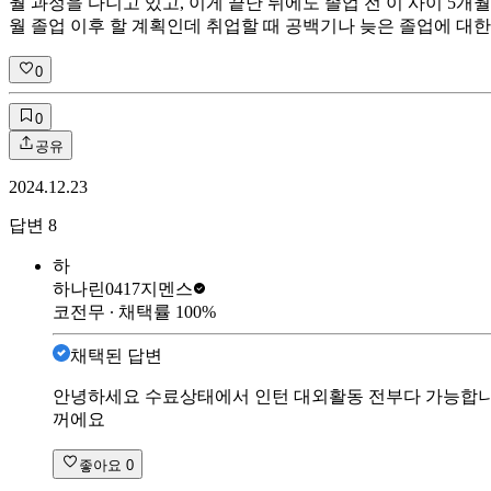
월 과정을 다니고 있고, 이게 끝난 뒤에도 졸업 전 이 사이 5
월 졸업 이후 할 계획인데 취업할 때 공백기나 늦은 졸업에 대한
0
0
공유
2024.12.23
답변
8
하
하나린0417
지멘스
코전무
∙ 채택률
100
%
채택된 답변
안녕하세요 수료상태에서 인턴 대외활동 전부다 가능합니
꺼에요
좋아요
0