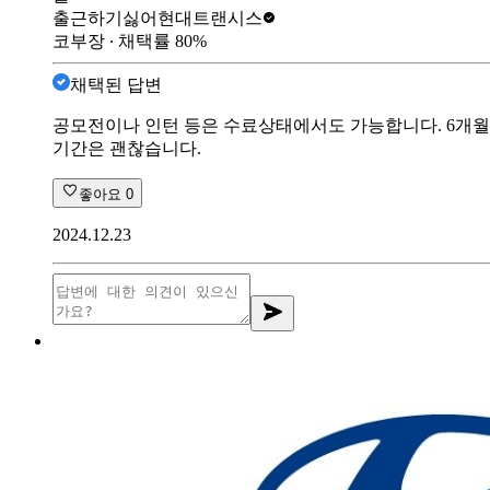
출근하기싫어
현대트랜시스
코부장
∙ 채택률
80
%
채택된 답변
공모전이나 인턴 등은 수료상태에서도 가능합니다. 6개월
기간은 괜찮습니다.
좋아요
0
2024.12.23