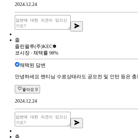
2024.12.24
졸
졸린왈루
(주)KEC
코사장
∙ 채택률
98
%
채택된 답변
안녕하세요 멘티님 수료상태라도 공모전 및 인턴 등은 충
좋아요
0
2024.12.24
출