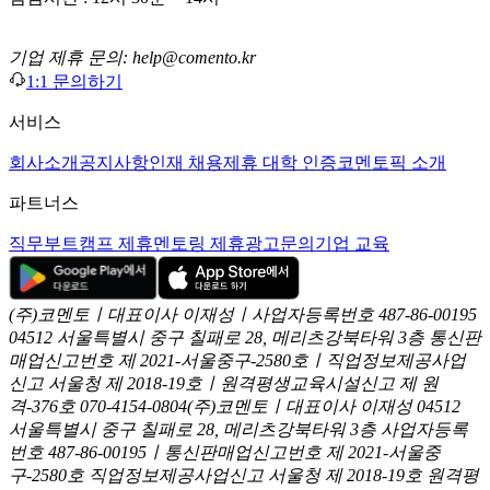
기업 제휴 문의: help@comento.kr
1:1 문의하기
서비스
회사소개
공지사항
인재 채용
제휴 대학 인증
코멘토픽 소개
파트너스
직무부트캠프 제휴
멘토링 제휴
광고문의
기업 교육
(주)코멘토ㅣ대표이사 이재성ㅣ사업자등록번호 487-86-00195
04512 서울특별시 중구 칠패로 28, 메리츠강북타워 3층
통신판
매업신고번호 제 2021-서울중구-2580호ㅣ직업정보제공사업
신고
서울청 제 2018-19호ㅣ원격평생교육시설신고 제 원
격-376호
070-4154-0804
(주)코멘토ㅣ대표이사 이재성
04512
서울특별시 중구 칠패로 28, 메리츠강북타워 3층
사업자등록
번호 487-86-00195ㅣ통신판매업신고번호 제 2021-서울중
구-2580호
직업정보제공사업신고 서울청 제 2018-19호
원격평