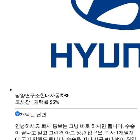
남양연구소
현대자동차
코사장
∙ 채택률
96
%
채택된 답변
안녕하세요 퇴사 통보는 그냥 바로 하시면 됩니다. 수습
이 끝나고 말고 그런건 아므 상관 없구요, 퇴사 1개월전
에 굳이 안해도 됩니다. 수습을 떠나 사규보다 법이 위입