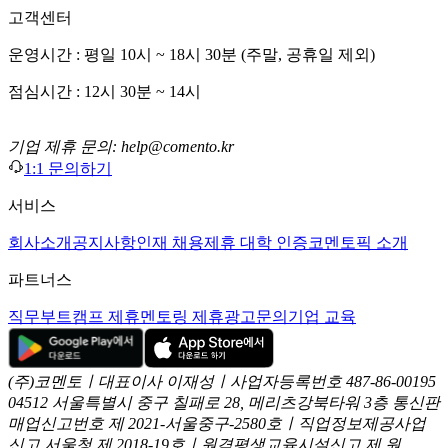
고객센터
운영시간 : 평일 10시 ~ 18시 30분 (주말, 공휴일 제외)
점심시간 : 12시 30분 ~ 14시
기업 제휴 문의: help@comento.kr
1:1 문의하기
서비스
회사소개
공지사항
인재 채용
제휴 대학 인증
코멘토픽 소개
파트너스
직무부트캠프 제휴
멘토링 제휴
광고문의
기업 교육
(주)코멘토ㅣ대표이사 이재성ㅣ사업자등록번호 487-86-00195
04512 서울특별시 중구 칠패로 28, 메리츠강북타워 3층
통신판
매업신고번호 제 2021-서울중구-2580호ㅣ직업정보제공사업
신고
서울청 제 2018-19호ㅣ원격평생교육시설신고 제 원