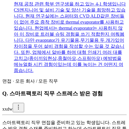
현재 공정 관련 학부 연구생을 하고 있는 4-1 학생입니다
CS엔지니어 및 설비 기술 및 양산 기술을 희망하고 있습
니다. 현재 연구실에는 스퍼터와 CVD ALD같은 장비들
이 없어 주요 증착 장비로 thermal evaporator를 사용하고
있습니다. 현업에서는 thermal evaporator는 사용하지 않
아 이 장비로 트러블 슈팅 경험을 쓰기 적합한지 여쭤봅
니다. 다만 evaoprator가 유기물용,무기물용 두 개가있어
차이점을 두어 설비 경험을 작성할 수는 있을 것 같습니
다. 또한, 업체에서 알바를 하며 대형 인쇄기 여러 대를
고치고(종이끼임현상,중철마모,스프링마모) 예방법을
메뉴얼화 시킨 경험이있는데 이를 녹이는 건 어떤지 여
쭙습니다.
면접
·
모든 회사
/
모든 직무
Q.
스마트팩토리 직무 스트레스 받은 경험
x
xdw
스마트팩토리 직무 면접을 준비하고 있는 학생입니다. 스트레
스 받은 경험 소재를 준비하려고 하는데 스마트팩토리 직무 특