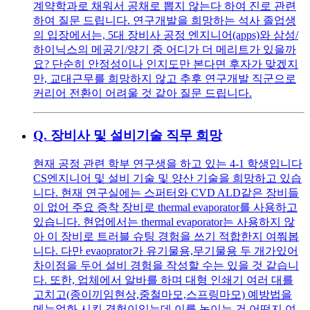
계약학과로 채워서 공채로 뽑지 않는다 하여 진로 관련
하여 질문 드립니다. 연구개발을 희망하는 석사 졸업생
의 입장에서는, 5대 장비사 공정 엔지니어(apps)와 삼성/
하이닉스의 메공기/양기 중 어디가 더 메리트가 있을까
요? 단순히 안정성이나 인지도만 본다면 후자가 맞겠지
만, 교대근무를 희망하지 않고 추후 연구개발 직군으로
커리어 전환이 어려울 것 같아 질문 드립니다.
Q.
장비사 및 설비기술 직무 희망
현재 공정 관련 학부 연구생을 하고 있는 4-1 학생입니다
CS엔지니어 및 설비 기술 및 양산 기술을 희망하고 있습
니다. 현재 연구실에는 스퍼터와 CVD ALD같은 장비들
이 없어 주요 증착 장비로 thermal evaporator를 사용하고
있습니다. 현업에서는 thermal evaporator는 사용하지 않
아 이 장비로 트러블 슈팅 경험을 쓰기 적합한지 여쭤봅
니다. 다만 evaoprator가 유기물용,무기물용 두 개가있어
차이점을 두어 설비 경험을 작성할 수는 있을 것 같습니
다. 또한, 업체에서 알바를 하며 대형 인쇄기 여러 대를
고치고(종이끼임현상,중철마모,스프링마모) 예방법을
메뉴얼화 시킨 경험이있는데 이를 녹이는 건 어떤지 여