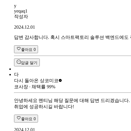
y
yeqaq1
작성자
2024.12.01
답변 감사합니다. 혹시 스마트팩토리 솔루션 백엔드에도 
좋아요
0
답글 달기
다
다시 돌아온 상
코미코
코사장
∙ 채택률
99
%
안녕하세요 멘티님 해당 질문에 대해 답변 드리겠습니다.
취업에 성공하시길 바랍니다!
좋아요
0
2024.12.01