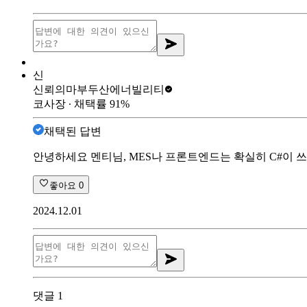
신
신뢰의마부
두산에너빌리티
코사장
∙ 채택률
91
%
채택된 답변
안녕하세요 멘티님, MES나 프론트엔드는 확실히 C#이 
좋아요
0
2024.12.01
댓글
1