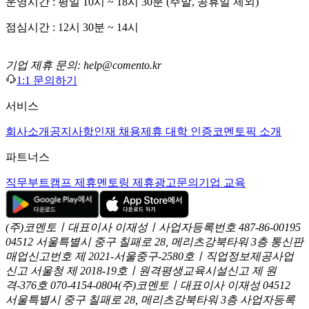
운영시간 : 평일 10시 ~ 18시 30분 (주말, 공휴일 제외)
점심시간 : 12시 30분 ~ 14시
기업 제휴 문의: help@comento.kr
1:1 문의하기
서비스
회사소개
공지사항
인재 채용
제휴 대학 인증
코멘토픽 소개
파트너스
직무부트캠프 제휴
멘토링 제휴
광고문의
기업 교육
(주)코멘토ㅣ대표이사 이재성ㅣ사업자등록번호 487-86-00195
04512 서울특별시 중구 칠패로 28, 메리츠강북타워 3층
통신판
매업신고번호 제 2021-서울중구-2580호ㅣ직업정보제공사업
신고
서울청 제 2018-19호ㅣ원격평생교육시설신고 제 원
격-376호
070-4154-0804
(주)코멘토ㅣ대표이사 이재성
04512
서울특별시 중구 칠패로 28, 메리츠강북타워 3층
사업자등록