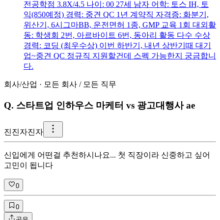
전공학점 3.8X/4.5 나이: 00 27세 남자 어학: 토스 IH, 토
익(850예정) 경력: 중견 QC 1년 계약직 자격증: 화분기,
위산기, 6시그마BB, 운전면허 1종, GMP 교육 1회 대외활
동: 학생회 2번, 아르바이트 6번, 동아리 활동 다수 수상
경력: 코딩 (최우수상) 이번 하반기, 내년 상반기때 대기
업~중견 QC 정규직 지원할건데 스펙 가능한지 궁금합니
다.
회사/산업
·
모든 회사
/
모든 직무
Q.
스타트업 인하우스 마케터 vs 광고대행사 ae
진
진자진자
신입에게 어떤걸 추천하시나요... 첫 직장이라 신중하고 싶어
고민이 됩니다
0
0
공유