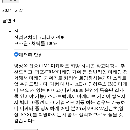
2024.12.27
답변
4
젼
젼졈젼
차이코퍼레이션
코사원
∙ 채택률
100
%
채택된 답변
영상쪽 집중+ IMC마케터로 희망 하시면 광고대행사 추
천드리고, 퍼포/CRM/마케팅 기획 등 전반적인 마케팅 경
험해서 마케팅 기획가로 커리어 희망하시는거면 스타트
업 추천드립니다. 대형 대행사 AE -> 인하우스 IMC 마케
터 수요 꽤 있는 편이고(다만 AE로 본인의 특출난 결과
물 있어야 가능), 스타트텁에서 마케터로 커리어 쌓으셔
서 빅테크/중견 테크 기업으로 이동 하는 경우도 가능하
니 마케터 중 상세하게 어떤 분야(퍼포/CRM/컨텐츠(영
상, SNS))를 희망하시는지 좀 더 생각해보샤도 좋을 것
같습니다~