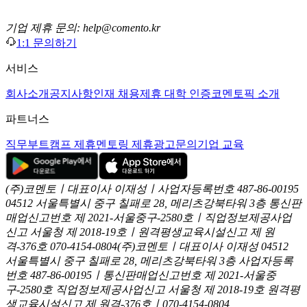
기업 제휴 문의: help@comento.kr
1:1 문의하기
서비스
회사소개
공지사항
인재 채용
제휴 대학 인증
코멘토픽 소개
파트너스
직무부트캠프 제휴
멘토링 제휴
광고문의
기업 교육
(주)코멘토ㅣ대표이사 이재성ㅣ사업자등록번호 487-86-00195
04512 서울특별시 중구 칠패로 28, 메리츠강북타워 3층
통신판
매업신고번호 제 2021-서울중구-2580호ㅣ직업정보제공사업
신고
서울청 제 2018-19호ㅣ원격평생교육시설신고 제 원
격-376호
070-4154-0804
(주)코멘토ㅣ대표이사 이재성
04512
서울특별시 중구 칠패로 28, 메리츠강북타워 3층
사업자등록
번호 487-86-00195ㅣ통신판매업신고번호 제 2021-서울중
구-2580호
직업정보제공사업신고 서울청 제 2018-19호
원격평
생교육시설신고 제 원격-376호ㅣ070-4154-0804