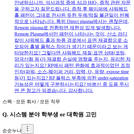
안녕하십니까. 석사과정 중에 ALD HfO₂ 증착 관련 자문
을 구하고자 질문드립니다. 증착 후 웨이퍼에 샤워헤드
홀 패턴이 그대로 전사된 듯한 두께/막질 불균일이 반복
적으로 나타납니다. 특히 Direct plasma에서는 괜찮은데,
Remote plasma로 전환하면 재현성 있게 발생합니다.
Remote Plasma에서만 패턴이 나타나는 것이, 산소 라디
칼이 샤워헤드 홀과 하류 경로에서 표면 재결합으로 소
모되어 홀별 플럭스 차이가 생기기 때문이라고 보는 게
타당한지요? 그렇다면 샤워헤드 재질·표면 상태(코팅,
양극산화 등)가 재결합 손실에 영향을 주는지, 유리한 처
리가 있는지요? RP에서 패턴 완화에 효과적이었던 조정
인자(파워, 소스-웨이퍼 거리, 압력, O₂ 유량, expose time
등)가 있는지요? RP 플럭스 부족에 의한 under-saturation
가능성은 어떻게 구분하시는지요? 바쁘신 중 도움 주시
면 큰 참고가 되겠습니다. 감사합니다.
스펙
·
모든 회사
/
모든 직무
Q.
시스템 분야 학부생 or 대학원 고민
순
순누나