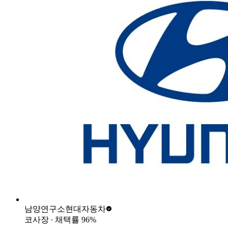
남양연구소
현대자동차
코사장
∙ 채택률
96
%