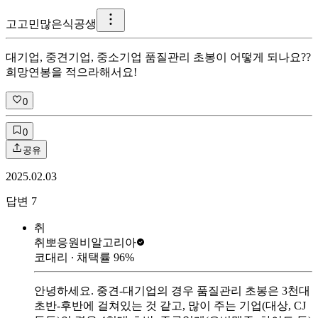
고
고민많은식공생
대기업, 중견기업, 중소기업 품질관리 초봉이 어떻게 되나요??
희망연봉을 적으라해서요!
0
0
공유
2025.02.03
답변
7
취
취뽀응원
비알고리아
코대리
∙ 채택률
96
%
안녕하세요. 중견-대기업의 경우 품질관리 초봉은 3천대
초반-후반에 걸쳐있는 것 같고, 많이 주는 기업(대상, CJ