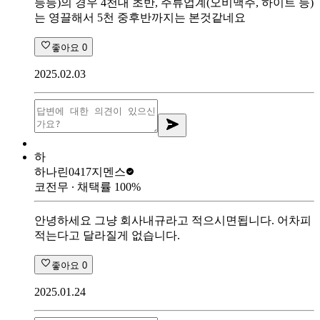
등등)의 경우 4천대 초반, 주류업계(오비맥주, 하이트 등)
는 영끌해서 5천 중후반까지는 본것같네요
좋아요
0
2025.02.03
하
하나린0417
지멘스
코전무
∙ 채택률
100
%
안녕하세요 그냥 회사내규라고 적으시면됩니다. 어차피
적는다고 달라질게 없습니다.
좋아요
0
2025.01.24