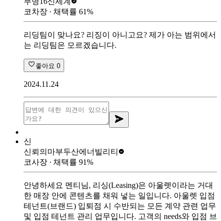
무명16
신세계
코차장
∙ 채택률
61
%
리딩팀이 맞나요? 리징이 아니고요? 제가 아는 범위에서
는 리딩팀은 모르겠습니다.
좋아요
0
2024.11.24
신
신뢰의마부
두산에너빌리티
코사장
∙ 채택률
91
%
안녕하세요 멘티님, 리싱(Leasing)은 아울렛이라는 거대
한 매장 안에 콘텐츠를 채워 넣는 일입니다. 아울렛 입점
테넌트(브랜드) 입퇴점 시 수반되는 모든 계약 관련 업무
및 입점 테넌트 관리 업무입니다. 고객의 needs와 입점 브