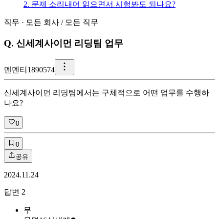
2. 문제 소리내어 읽으면서 시험봐도 되나요?
직무
·
모든 회사
/
모든 직무
Q.
신세계사이먼 리딩팀 업무
멘
멘티1890574
신세계사이먼 리딩팀에서는 구체적으로 어떤 업무를 수행하
나요?
0
0
공유
2024.11.24
답변
2
무