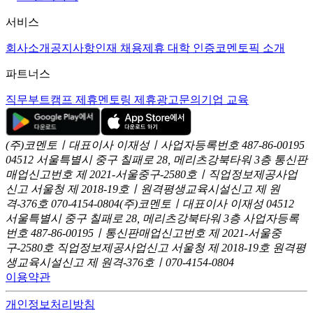
서비스
회사소개
공지사항
인재 채용
제휴 대학 인증
코멘토픽 소개
파트너스
직무부트캠프 제휴
멘토링 제휴
광고문의
기업 교육
(주)코멘토ㅣ대표이사 이재성ㅣ사업자등록번호 487-86-00195
04512 서울특별시 중구 칠패로 28, 메리츠강북타워 3층
통신판
매업신고번호 제 2021-서울중구-2580호ㅣ직업정보제공사업
신고
서울청 제 2018-19호ㅣ원격평생교육시설신고 제 원
격-376호
070-4154-0804
(주)코멘토ㅣ대표이사 이재성
04512
서울특별시 중구 칠패로 28, 메리츠강북타워 3층
사업자등록
번호 487-86-00195ㅣ통신판매업신고번호 제 2021-서울중
구-2580호
직업정보제공사업신고 서울청 제 2018-19호
원격평
생교육시설신고 제 원격-376호ㅣ070-4154-0804
이용약관
개인정보처리방침