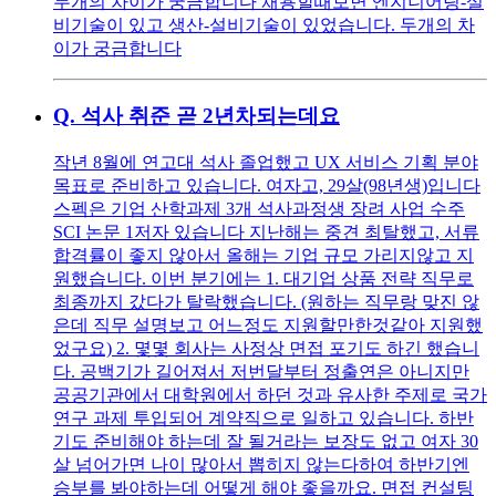
두개의 차이가 궁금합니다 채용할때보면 엔지니어링-설
비기술이 있고 생산-설비기술이 있었습니다. 두개의 차
이가 궁금합니다
Q.
석사 취준 곧 2년차되는데요
작년 8월에 연고대 석사 졸업했고 UX 서비스 기획 분야
목표로 준비하고 있습니다. 여자고, 29살(98년생)입니다
스펙은 기업 산학과제 3개 석사과정생 장려 사업 수주
SCI 논문 1저자 있습니다 지난해는 중견 최탈했고, 서류
합격률이 좋지 않아서 올해는 기업 규모 가리지않고 지
원했습니다. 이번 분기에는 1. 대기업 상품 전략 직무로
최종까지 갔다가 탈락했습니다. (원하는 직무랑 맞진 않
은데 직무 설명보고 어느정도 지원할만한것같아 지원했
었구요) 2. 몇몇 회사는 사정상 면접 포기도 하긴 했습니
다. 공백기가 길어져서 저번달부터 정출연은 아니지만
공공기관에서 대학원에서 하던 것과 유사한 주제로 국가
연구 과제 투입되어 계약직으로 일하고 있습니다. 하반
기도 준비해야 하는데 잘 될거라는 보장도 없고 여자 30
살 넘어가면 나이 많아서 뽑히지 않는다하여 하반기엔
승부를 봐야하는데 어떻게 해야 좋을까요. 면접 컨설팅