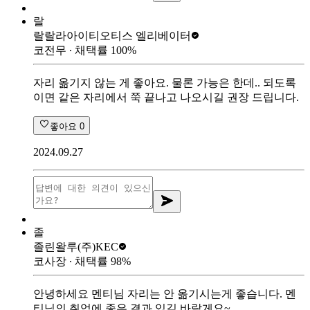
랄
랄랄라아이티
오티스 엘리베이터
코전무
∙ 채택률
100
%
자리 옮기지 않는 게 좋아요. 물론 가능은 한데.. 되도록
이면 같은 자리에서 쭉 끝나고 나오시길 권장 드립니다.
좋아요
0
2024.09.27
졸
졸린왈루
(주)KEC
코사장
∙ 채택률
98
%
안녕하세요 멘티님 자리는 안 옮기시는게 좋습니다. 멘
티님의 취업에 좋은 결과 있길 바랄게요~