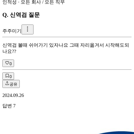
인적성
·
모든 회사
/
모든 직무
Q.
신역검 질문
주
주미기
신역검 볼때 쉬어가기 있자나요 그때 자리옮겨서 시작해도되
나요??
0
0
공유
2024.09.26
답변
7