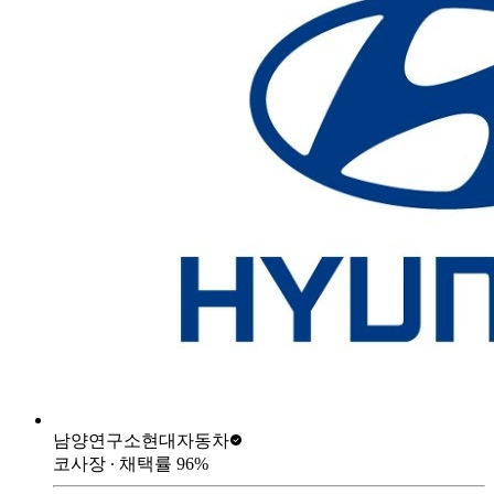
남양연구소
현대자동차
코사장
∙ 채택률
96
%