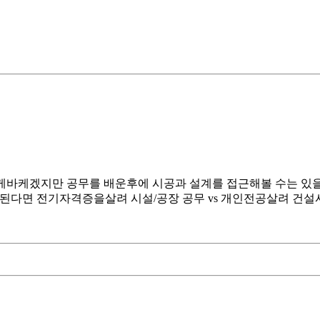
케바케겠지만 공무를 배운후에 시공과 설계를 접근해볼 수는 있을까
게된다면 전기자격증을살려 시설/공장 공무 vs 개인전공살려 건설사