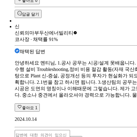
좋아요
0
답글 달기
신
신뢰의마부
두산에너빌리티
코사장
∙ 채택률
91
%
채택된 답변
안녕하세요 멘티님, 1.공사 공무는 시공/설계 못배웁니다
수행 설비 Troubleshooting,정비 비용 절감 활동(자재 
탕으로 Plant 신-증설, 공정개선 등의 투자가 현실화가
획합니다. 2.1번을 참고 하시면 됩니다. 3.생산팀의 
시공은 도면의 명칭이나 이해때문에 그렇습니다. 제가 고
다. 중소나 중견에서 올라오셔야 경력으로 가능합니다. 
좋아요
1
2024.10.14