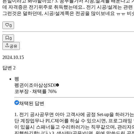
른일이라고 봐야할까요? 3. 공무를가서 시공,설계를 배운다고 가
데 자격증은 전기위주로 취득했는데요.. 전기 시공/설계는 관
그런것은 덜하던데, 시공/설계쪽은 전공을 많이보네요 ㅠㅠ 비
0
0
공유
2024.10.15
답변
2
펭
펭귄이조아
삼성SDI
코부장
∙ 채택률
76
%
채택된 답변
1. 전기 공사공무면 아마 고객사에 공정 Set-up을 하러가
단 계장업무나 PLC제어를 하실 수 있으시면, 프로그래밍 
이 있을시 스패너들고 수리하러가는 직무같으며, 관리자의 
진행하긴합니다.) 3. 생산팀(공무)이면, 위에 말씀드린 