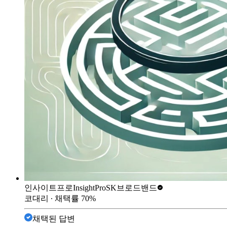
인사이트프로InsightPro
SK브로드밴드
코대리
∙ 채택률
70
%
채택된 답변