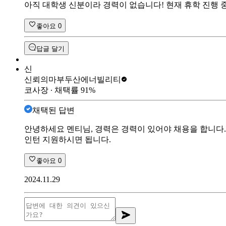
아직 대학생 신분이라 경력이 없습니다! 현재 휴학 진행
좋아요
0
답글 달기
신
신뢰의마부
두산에너빌리티
코사장
∙ 채택률
91
%
채택된 답변
안녕하세요 멘티님, 경력은 경력이 있어야 채용을 합니다
인턴 지원하시면 됩니다.
좋아요
0
2024.11.29