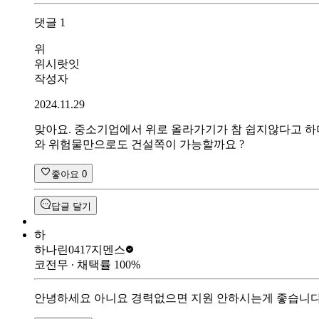
댓글
1
위
위시랏잇
작성자
2024.11.29
맞아요. 중소기업에서 위로 올라가기가 참 쉽지않다고 하
와 위험물만으로도 건설쪽이 가능할까요 ?
좋아요
0
답글 달기
하
하나린0417
지멘스
코전무
∙ 채택률
100
%
안녕하세요 아니요 경력없으면 지원 안하시는게 좋습니다