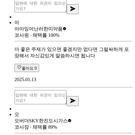
아
아아잉어난러
한미약품
코사원
∙ 채택률
100
%
더 좋은 주제가 있으면 좋겠지만 없다면 그럴싸하게 포
장해서 자신감있게 말씀하시면 됩니다
좋아요
0
2025.01.13
오
오버더SKY
한진도시가스
코사장
∙ 채택률
89
%