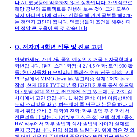
나 AI, 코딩등에 익숙하지 않은 상황입니다. 개인적으로
해당 공부와 프로젝트를 진행해 보는 것이 크게 도움이
될지 아니면 아예 석사로 진학을 해 관련 공부를 해야하
는 것인지 고민이 됩니다. 멘토님들이 조언을 해주신다
면 정말 큰 도움이 될 것 같습니다!
Q.
전자과 4학년 직무 및 진로 고민
안녕하세요. 27년 2월 졸업 예정인 지거국 전자공학과 4
학년입니다. [현재 스펙] 학점: 4.2 / 4.5 어학: 토익 900 활
동: 현대자동차 H 모빌리티 클래스 수료 연구 실적: 교내
연구실에서 MIMO downlink 알고리즘 설계 1저자 논문
작성, 현재 IEEE TVT 리뷰 중 [고민] 진로를 통신 하드웨
어 / 모뎀 설계 쪽으로 러프하게 잡고 있는데, 두 가지 길
사이에서 고민 중입니다. 1. 취업 준비: 이번 여름방학에
토익 스피킹을 따고, 하드웨어 쪽 연구나 논문을 하나 더
해서 취업 준비. 2. 대학원 진학: 학부 졸업 후 진학해서
전문성을 더 쌓는다. [여쭤보고 싶은 점] 모뎀 설계 / 통신
HW 직무에서 학부 졸업과 석사 졸업의 차이가 실제로
큰지 궁금합니다. 만약 취업을 노린다면, 위에 적은 것 외
에 어떤 것을 더 준비하면 좋을까요? 또한 지금 해놓은