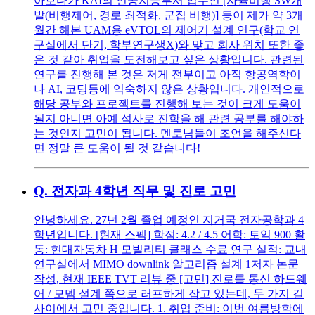
아보다가 KAI의 인공지능부서 업무인 [자율비행 SW개
발(비행제어, 경로 최적화, 군집 비행)] 등이 제가 약 3개
월간 해본 UAM용 eVTOL의 제어기 설계 연구(학교 연
구실에서 단기, 학부연구생X)와 맞고 회사 위치 또한 좋
은 것 같아 취업을 도전해보고 싶은 상황입니다. 관련된
연구를 진행해 본 것은 저게 전부이고 아직 항공역학이
나 AI, 코딩등에 익숙하지 않은 상황입니다. 개인적으로
해당 공부와 프로젝트를 진행해 보는 것이 크게 도움이
될지 아니면 아예 석사로 진학을 해 관련 공부를 해야하
는 것인지 고민이 됩니다. 멘토님들이 조언을 해주신다
면 정말 큰 도움이 될 것 같습니다!
Q.
전자과 4학년 직무 및 진로 고민
안녕하세요. 27년 2월 졸업 예정인 지거국 전자공학과 4
학년입니다. [현재 스펙] 학점: 4.2 / 4.5 어학: 토익 900 활
동: 현대자동차 H 모빌리티 클래스 수료 연구 실적: 교내
연구실에서 MIMO downlink 알고리즘 설계 1저자 논문
작성, 현재 IEEE TVT 리뷰 중 [고민] 진로를 통신 하드웨
어 / 모뎀 설계 쪽으로 러프하게 잡고 있는데, 두 가지 길
사이에서 고민 중입니다. 1. 취업 준비: 이번 여름방학에