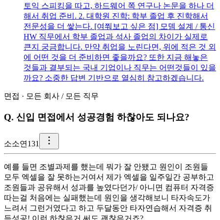
토익 스피킹을 따고, 하드웨어 쪽 연구나 논문을 하나 더
해서 취업 준비. 2. 대학원 진학: 학부 졸업 후 진학해서
전문성을 더 쌓는다. [여쭤보고 싶은 점] 모뎀 설계 / 통신
HW 직무에서 학부 졸업과 석사 졸업의 차이가 실제로
큰지 궁금합니다. 만약 취업을 노린다면, 위에 적은 것 외
에 어떤 것을 더 준비하면 좋을까요? 또한 지금 해놓은
것들과 결부되는 국내 기업이나 직무는 어떤것들이 있을
까요? 소중한 답변 기반으로 열심히 참고하겠습니다.
면접
·
모든 회사
/
모든 직무
Q.
신입 면접에서 성공경험 하찮아도 되나요?
소
소연131
예를 들면 조별과제를 했는데 뭐가 잘 안됐고 원인이 조원들
모두 엑셀을 잘 못하는거여서 제가 엑셀을 일주일간 공부하고
조원들과 공유해서 성과를 높였다던가/ 아니면 컴퓨터 자격증
따는걸 처음에는 실패했는데 원인을 생각해보니 타자속도가
느려서 그런거였다고 하고 두달동안 타자연습해서 자격증 취
득성공! 이런 하찮은거 써도 괜찮은거죠?