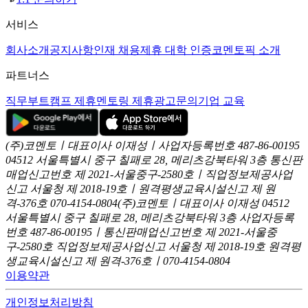
서비스
회사소개
공지사항
인재 채용
제휴 대학 인증
코멘토픽 소개
파트너스
직무부트캠프 제휴
멘토링 제휴
광고문의
기업 교육
(주)코멘토ㅣ대표이사 이재성ㅣ사업자등록번호 487-86-00195
04512 서울특별시 중구 칠패로 28, 메리츠강북타워 3층
통신판
매업신고번호 제 2021-서울중구-2580호ㅣ직업정보제공사업
신고
서울청 제 2018-19호ㅣ원격평생교육시설신고 제 원
격-376호
070-4154-0804
(주)코멘토ㅣ대표이사 이재성
04512
서울특별시 중구 칠패로 28, 메리츠강북타워 3층
사업자등록
번호 487-86-00195ㅣ통신판매업신고번호 제 2021-서울중
구-2580호
직업정보제공사업신고 서울청 제 2018-19호
원격평
생교육시설신고 제 원격-376호ㅣ070-4154-0804
이용약관
개인정보처리방침