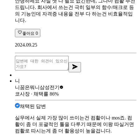
안녕하세요 사실 셋 다 필요 없긴한데, 그나마 컴활 추천
드립니다. 회사에서 쓰는건 극히 일부의 함수/매크로 등
의 기능인데 자격증 내용을 전부 다 하는건 비효율적입
니다.
좋아요
0
2024.09.25
니
니꿈은뭐니
삼성전기
코사장
∙ 채택률
86
%
채택된 답변
실무에서 실제 가장 많이 쓰이는건 컴활이나 mos죠. 컴
활이 좀 더 포괄적인 툴을 다루기 때문에 이왕 따실거면
컴활로 따시는게 좀 더 활용성이 높을겁니다.