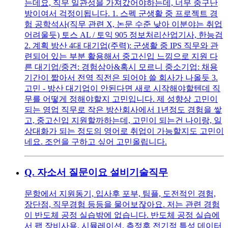
는데요, 직무 일관성을 가져갔어야하는데, 너무 중구난
방이여서 걱정이됩니다. 1. 스펙 군생활 중 프로젝트 경
험 공학석사(직무 관련 X, 논문 수준 낮아 이분야는 취업
어려울듯) 토스 AL / 토익 905 정보처리산업기사, 한능검
2. 계획 방산 4대 대기업(주력): 군생활 중 IPS 직무와 관
련되어 있는 부분 활용해서 중고신입 느낌으로 지원 다
른 대기업/중견: 경험삼아&혹시 모르니 중소기업: 채용
기간이 짧아서 전역 직전은 되어야 쓸 회사가 나올듯 3.
고민 - 방산 대기업이 안된다면 새로 시작해야할텐데 직
무를 어떻게 정해야할지 고민입니다. 제 성향상 고민이
되는 영업 직무로 작은 방산회사에서 1년정도 경험을 쌓
고, 중고신입 지원할까하는데, 고민이 되는건 나이랑, 일
상대화가 되는 정도의 영어로 취업이 가능할지도 고민이
네요. 조언을 구하고 싶어 고민올립니다.
Q.
자소서 질문이요 설비기술직무
문항에서 지원동기, 입사후 포부, 팀플, 도전적인 경험,
장단점, 직무경험 등등을 물어보잖아요. 저는 관련 경험
이 반도체 공정 실습밖에 없습니다. 반도체 공정 실습에
서 팹 장비사용, 시뮬레이션, 측정후 전기적 특성 데이터