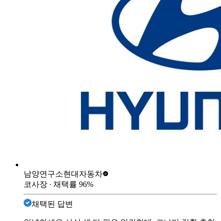
남양연구소
현대자동차
코사장
∙ 채택률
96
%
채택된 답변