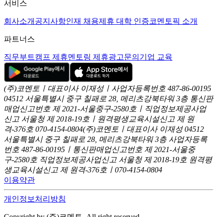
서비스
회사소개
공지사항
인재 채용
제휴 대학 인증
코멘토픽 소개
파트너스
직무부트캠프 제휴
멘토링 제휴
광고문의
기업 교육
(주)코멘토ㅣ대표이사 이재성ㅣ사업자등록번호 487-86-00195
04512 서울특별시 중구 칠패로 28, 메리츠강북타워 3층
통신판
매업신고번호 제 2021-서울중구-2580호ㅣ직업정보제공사업
신고
서울청 제 2018-19호ㅣ원격평생교육시설신고 제 원
격-376호
070-4154-0804
(주)코멘토ㅣ대표이사 이재성
04512
서울특별시 중구 칠패로 28, 메리츠강북타워 3층
사업자등록
번호 487-86-00195ㅣ통신판매업신고번호 제 2021-서울중
구-2580호
직업정보제공사업신고 서울청 제 2018-19호
원격평
생교육시설신고 제 원격-376호ㅣ070-4154-0804
이용약관
개인정보처리방침
Copyright by (주)코멘토. All right reserved.