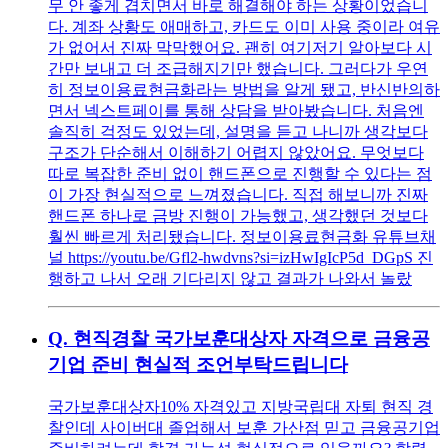
무 안 좋게 겹치면서 바로 해결해야 하는 상황이었습니
다. 계좌 상황도 애매하고, 카드도 이미 사용 중이라 여유
가 없어서 진짜 막막했어요. 괜히 여기저기 알아보다 시
간만 보내고 더 조급해지기만 했습니다. 그러다가 우연
히 정보이용료현금화라는 방법을 알게 됐고, 반신반의하
면서 넥스트페이를 통해 상담을 받아봤습니다. 처음엔
솔직히 걱정도 있었는데, 설명을 듣고 나니까 생각보다
구조가 단순해서 이해하기 어렵지 않았어요. 무엇보다
따로 복잡한 준비 없이 핸드폰으로 진행할 수 있다는 점
이 가장 현실적으로 느껴졌습니다. 직접 해보니까 진짜
핸드폰 하나로 금방 진행이 가능했고, 생각했던 것보다
훨씬 빠르게 처리됐습니다. 정보이용료현금화 유튜브채
널 https://youtu.be/Gfl2-hwdvns?si=izHwIgIcP5d_DGpS 진
행하고 나서 오래 기다리지 않고 결과가 나와서 놀랐
Q.
현직경찰 국가보훈대상자 자격으로 금융공
기업 준비 현실적 조언부탁드립니다
국가보훈대상자10% 자격있고 지방국립대 자퇴 현직 경
찰인데 사이버대 졸업해서 보훈 가산점 믿고 금융공기업