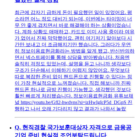
최근에 갑자기 급하게 돈이 필요했던 일이 있었어요. 평
소라면 어느 정도 대비가 되는데, 이번에는 타이밍이 너
무 안 좋게 겹치면서 바로 해결해야 하는 상황이었습니
다. 계좌 상황도 애매하고, 카드도 이미 사용 중이라 여유
가 없어서 진짜 막막했어요. 괜히 여기저기 알아보다 시
간만 보내고 더 조급해지기만 했습니다. 그러다가 우연
히 정보이용료현금화라는 방법을 알게 됐고, 반신반의하
면서 넥스트페이를 통해 상담을 받아봤습니다. 처음엔
솔직히 걱정도 있었는데, 설명을 듣고 나니까 생각보다
구조가 단순해서 이해하기 어렵지 않았어요. 무엇보다
따로 복잡한 준비 없이 핸드폰으로 진행할 수 있다는 점
이 가장 현실적으로 느껴졌습니다. 직접 해보니까 진짜
핸드폰 하나로 금방 진행이 가능했고, 생각했던 것보다
훨씬 빠르게 처리됐습니다. 정보이용료현금화 유튜브채
널 https://youtu.be/Gfl2-hwdvns?si=izHwIgIcP5d_DGpS 진
행하고 나서 오래 기다리지 않고 결과가 나와서 놀랐
Q.
현직경찰 국가보훈대상자 자격으로 금융공
기업 준비 현실적 조언부탁드립니다