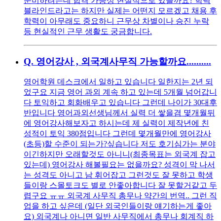
준비하려는데 합격 가능성 현실적으로 있을까요? 학력
블라인드라고는 하지만 실제는 어떤지 모르겠고 채용 후
학력이 아무래도 중요하니 근무상 차별이나 승진 누락
등 현실적인 근무 생활도 궁금합니다.
Q.
영어강사 , 외국계사무직 가능할까요..........
영어학원 데스크에서 일하고 있습니다 일한지는 2년 되
었구요 지금 영어 과외 계속 하고 있는데 5개월 넘어갑니
다 토익하고 회화배우고 있습니다 그런데 나이가 30대후
반입니다 영어과외선생님께서 실력 더 쌓을겸 몇개월뒤
에 영어강사해보자고 하시는데 제 실력이 제작년에 친
성적이 토익 380점입니다 그런데 몇개월만에 영어강사
(초등)할 수준이 되는가?싶습니다 저도 호기심가는 분야
이긴하지만 오래할것도 아니니(최종목표는 외국계 잡고
있는데) 영어강사 해볼필요는 없을까요? 성격이 막 나서
는 성격도 아니고 남 휘어잡고 그런것도 잘 못하고 학생
들이랑 스몰토크도 별로 안좋아합니다 잘 못할거같고 두
렵구요 ㅠㅠ 외국계 사무직 총무나 약간의 번역.. 그런 직
업을 하고 싶은데 (일단 외국인들이랑 얘기하는게 좋아
요) 외국계나 아니면 일반 사무직에서 총무나 회계직 하