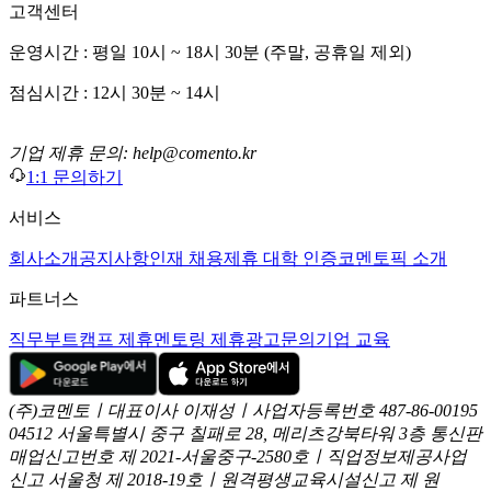
고객센터
운영시간 : 평일 10시 ~ 18시 30분 (주말, 공휴일 제외)
점심시간 : 12시 30분 ~ 14시
기업 제휴 문의: help@comento.kr
1:1 문의하기
서비스
회사소개
공지사항
인재 채용
제휴 대학 인증
코멘토픽 소개
파트너스
직무부트캠프 제휴
멘토링 제휴
광고문의
기업 교육
(주)코멘토ㅣ대표이사 이재성ㅣ사업자등록번호 487-86-00195
04512 서울특별시 중구 칠패로 28, 메리츠강북타워 3층
통신판
매업신고번호 제 2021-서울중구-2580호ㅣ직업정보제공사업
신고
서울청 제 2018-19호ㅣ원격평생교육시설신고 제 원