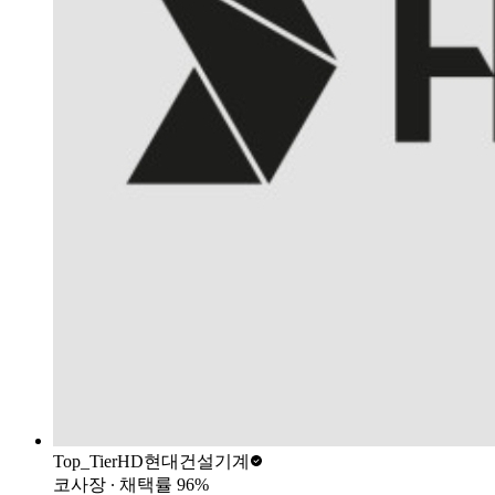
Top_Tier
HD현대건설기계
코사장
∙ 채택률
96
%