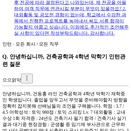
후 전공에 따라 결정된다고 나와있는데, 제 전공을 어필
하여 여객 직무에 연관시킬 부분이 무엇이 있을까요? 2.
대외활동 및 공모전 경험이 없는데, 학교에서 수강한 과
목에서 진행한 프로젝트를 녹여내서 써도 서류 합격이
가능할지 여쭙고 싶습니다. 이외에도 추가적인 조언해주
실 사항이 있다면 작성부탁드립니다. 감사합니다.
인턴
·
모든 회사
/
모든 직무
Q.
안녕하십니까, 건축공학과 4학년 막학기 인턴관
련 질문
으
으얽악
안녕하십니까, 건동홍 라인 건축공학과 4학년 막학기 재학중
인 학생입니다. 졸업을 앞두고서 무엇을 준비해야할지 방향을
정확히 잡지못해 선배님들의 조언을 구해봅니다. 학점 : 3.7 /
4.5 어학성석 : 토익 980점 / 토익 스피킹 Lv. 7 대외활동 : 교내
수상 1회 자격증 : 24년도 건축기사 필기 합격 / 건축기사 실기
결과 대기중 현장경험 : 군생활 중 임기제 부사관으로 근무하
며 사단 공병대의 영내 신축막사 공사 도와주기 정도 입니다. 2