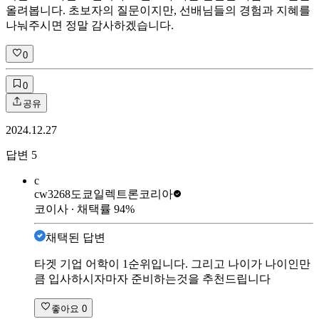
올려봅니다. 초보자의 질문이지만, 선배님들의 경험과 지혜를
나눠주시면 정말 감사하겠습니다.
0
0
공유
2024.12.27
답변
5
c
cw3268
도쿄일렉트론코리아
코이사
∙ 채택률
94
%
채택된 답변
타겟 기업 어학이 1순위입니다. 그리고 나이가 나이인만
큼 입사하시자마자 준비하는것을 추천드립니다
좋아요
0