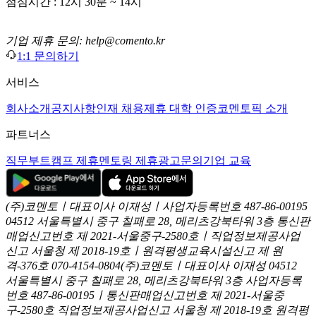
점심시간 : 12시 30분 ~ 14시
기업 제휴 문의: help@comento.kr
1:1 문의하기
서비스
회사소개
공지사항
인재 채용
제휴 대학 인증
코멘토픽 소개
파트너스
직무부트캠프 제휴
멘토링 제휴
광고문의
기업 교육
(주)코멘토ㅣ대표이사 이재성ㅣ사업자등록번호 487-86-00195
04512 서울특별시 중구 칠패로 28, 메리츠강북타워 3층
통신판
매업신고번호 제 2021-서울중구-2580호ㅣ직업정보제공사업
신고
서울청 제 2018-19호ㅣ원격평생교육시설신고 제 원
격-376호
070-4154-0804
(주)코멘토ㅣ대표이사 이재성
04512
서울특별시 중구 칠패로 28, 메리츠강북타워 3층
사업자등록
번호 487-86-00195ㅣ통신판매업신고번호 제 2021-서울중
구-2580호
직업정보제공사업신고 서울청 제 2018-19호
원격평