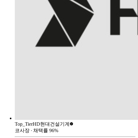
Top_Tier
HD현대건설기계
코사장
∙ 채택률
96
%