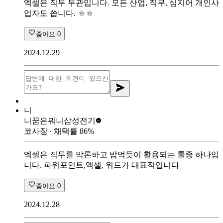
엑셀은 직무 무관입니다. 모든 산업, 직무, 심지어 개인사
업자도 씁니다. ㅎㅎ
좋아요
0
2024.12.29
니
니꿈은뭐니
삼성전기
코사장
∙ 채택률
86
%
엑셀은 직무를 막론하고 밥먹듯이 활용되는 툴중 하나입
니다. 파워포인트,엑셀, 워드가 대표적입니다
좋아요
0
2024.12.28