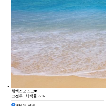
채택스
포스코
코전무
∙ 채택률
77
%
채택된 답변