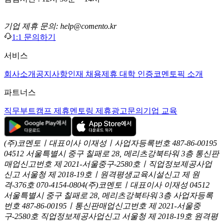
기업 제휴 문의: help@comento.kr
1:1 문의하기
서비스
회사소개
공지사항
인재 채용
제휴 대학 인증
코멘토픽 소개
파트너스
직무부트캠프 제휴
멘토링 제휴
광고문의
기업 교육
(주)코멘토ㅣ대표이사 이재성ㅣ사업자등록번호 487-86-00195
04512 서울특별시 중구 칠패로 28, 메리츠강북타워 3층
통신판
매업신고번호 제 2021-서울중구-2580호ㅣ직업정보제공사업
신고
서울청 제 2018-19호ㅣ원격평생교육시설신고 제 원
격-376호
070-4154-0804
(주)코멘토ㅣ대표이사 이재성
04512
서울특별시 중구 칠패로 28, 메리츠강북타워 3층
사업자등록
번호 487-86-00195ㅣ통신판매업신고번호 제 2021-서울중
구-2580호
직업정보제공사업신고 서울청 제 2018-19호
원격평