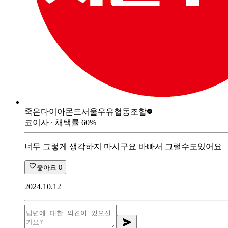
죽은다이아몬드
서울우유협동조합
코이사
∙ 채택률
60
%
너무 그렇게 생각하지 마시구요 바빠서 그럴수도있어요
좋아요
0
2024.10.12