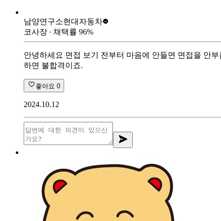
남양연구소
현대자동차
코사장
∙ 채택률
96
%
안녕하세요 면접 보기 전부터 마음에 안들면 면접을 안부릅
하면 불합격이죠.
좋아요
0
2024.10.12