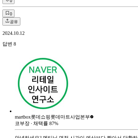
0
0
공유
2024.10.12
답변
8
martbox
롯데쇼핑롯데마트사업본부
코부장
∙ 채택률
87
%
안녕하세요? 멘티님 면접 시간이 예상보다 짧아서 당황하