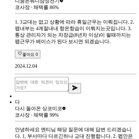
니꿈은뭐니
삼성전기
코사장
∙ 채택률
86
%
1. 3교대는 없고 상황에 따라 휴일근무는 이뤄집니다. 2.
팹내부는 4계절내내 항온항습이 이뤄지는곳입니다. 3.
통상 관리자가 되는 차장급(8년차 이상)이 될때까지는
팹근무가 베이스가 된다 보시면 되겠습니다.
좋아요
0
2024.12.04
다
다시 돌아온 상
코미코
코사장
∙ 채택률
99
%
안녕하세요 멘티님 해당 질문에 대해 답변 드리겠습니
다. 1. 부서마다 다르긴하나 교대 진행합니다. 2. 펩안은