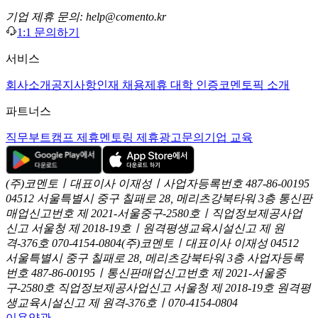
기업 제휴 문의: help@comento.kr
1:1 문의하기
서비스
회사소개
공지사항
인재 채용
제휴 대학 인증
코멘토픽 소개
파트너스
직무부트캠프 제휴
멘토링 제휴
광고문의
기업 교육
(주)코멘토ㅣ대표이사 이재성ㅣ사업자등록번호 487-86-00195
04512 서울특별시 중구 칠패로 28, 메리츠강북타워 3층
통신판
매업신고번호 제 2021-서울중구-2580호ㅣ직업정보제공사업
신고
서울청 제 2018-19호ㅣ원격평생교육시설신고 제 원
격-376호
070-4154-0804
(주)코멘토ㅣ대표이사 이재성
04512
서울특별시 중구 칠패로 28, 메리츠강북타워 3층
사업자등록
번호 487-86-00195ㅣ통신판매업신고번호 제 2021-서울중
구-2580호
직업정보제공사업신고 서울청 제 2018-19호
원격평
생교육시설신고 제 원격-376호ㅣ070-4154-0804
이용약관