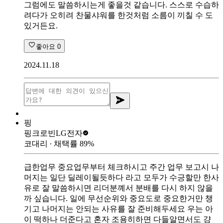
그럼에도 말씀하시는게 좋을것 같습니다. 스스로 수습하
려다가 오히려 찬물샤워를 한것처럼 소름이 끼칠 수 도
있거든요.
좋아요
0
2024.11.18
핑
핑크로빈
LG전자
코대리
∙ 채택률
89
%
급한업무 중요업무부터 체크하시고 주간 업무 보고시 나
머지는 일단 딜레이될듯하다 라고 모두가 수긍할만 한사
유로 잘 말씀하시면 리더분꼐서 분배를 다시 하지 않을
까 싶습니다. 일에 무선순위와 중요도로 중요한거만 챙
기고 나머지는 안되는 사유를 잘 준비해두세요 우는 아
이 떡하나 더준다고 혼자 조용히하면 다들알면서도 걍