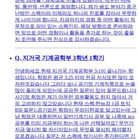
경력 10개월 - 과학생회 이렇게 있습니다. 직무는 마케
팅, 통번역, 언론으로 희망합니다. 제가 봐도 분야가 중구
난방인 스펙이라 이제라도 하나의 진로를 잡아서 뚜렷하
게 나아가려 합니다. 지금까지의 경험 중 어떤 활동이 직
무적으로 의미 있는 스펙인지, 해당 방향으로 준비하려
면 앞으로 어떤 경험이나 활동을 추가로 하는 것이 좋을
지 조언해 주시면 진심으로 감사하겠습니다.
Q.
지거국 기계공학부 3학년 1학기
안녕하세요 현재 지거국 기계공학부 3-1이 끝나가는 학
생입니다. 학점은 평균 3.25 이며 전공 지식또한 많이 모
자란것같습니다 그러다 보니 공기업 기계직쪽으로 눈을
많이 돌리게 되었는데 궁금한 질문이 있아 질문드립니다
사기업 취업은 제가 아무런 외부활동도 하지 않아서 거
의 고려하지 않고있습니다 현재 스펙:한능검 1급,토익
850 질문1:공기업은 학점이 무의미한걸로 알고있는데 그
냥 학점은 대충하면서 일반기계기사 공부 및 나중에 ncs
공부를 미리 지금부터 하는게 나은 선택일까요? 무언가
지금 열심히 할 자신이있는데 무엇을 열심히 해야할지
모르겠습니다 질문2: 저 스펙에 쌍기사만 추가된다면 기