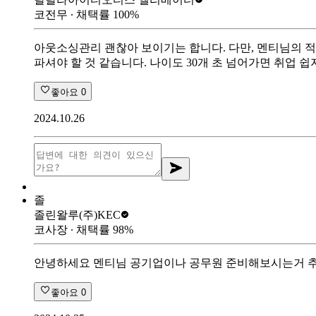
코전무
∙ 채택률
100
%
아웃소싱관리 괜찮아 보이기는 합니다. 다만, 멘티님의 
파셔야 할 것 같습니다. 나이도 30개 초 넘어가면 취업 쉽
좋아요
0
2024.10.26
졸
졸린왈루
(주)KEC
코사장
∙ 채택률
98
%
안녕하세요 멘티님 공기업이나 공무원 준비해보시는거 추천
좋아요
0