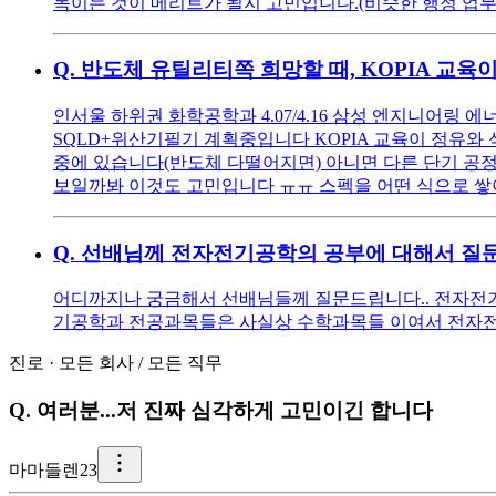
녹이는 것이 메리트가 될지 고민입니다.(비슷한 행정 업무
Q.
반도체 유틸리티쪽 희망할 때, KOPIA 교육
인서울 하위권 화학공학과 4.07/4.16 삼성 엔지니어링 
SQLD+위산기필기 계획중입니다 KOPIA 교육이 정유와
중에 있습니다(반도체 다떨어지면) 아니면 다른 단기 공
보일까봐 이것도 고민입니다 ㅠㅠ 스펙을 어떤 식으로 쌓
Q.
선배님께 전자전기공학의 공부에 대해서 질문
어디까지나 궁금해서 선배님들께 질문드립니다.. 전자전기
기공학과 전공과목들은 사실상 수학과목들 이여서 전자전
진로
·
모든 회사
/
모든 직무
Q.
여러분...저 진짜 심각하게 고민이긴 합니다
마
마들렌23