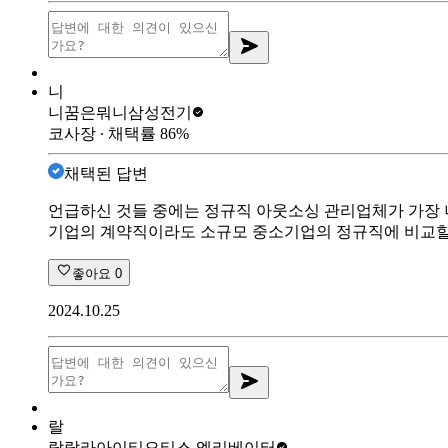
니
니꿈은뭐니
삼성전기
코사장
∙ 채택률
86
%
채택된 답변
언급하신 것들 중에는 정규직 아웃소싱 관리업체가 가장 
기업의 계약직이라도 소규모 중소기업의 정규직에 비교할 
좋아요
0
2024.10.25
랄
랄랄라아이티
오티스 엘리베이터