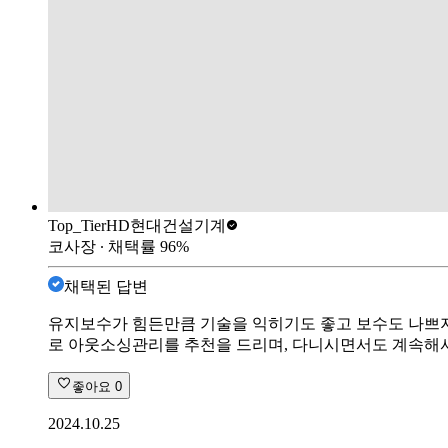
Top_Tier
HD현대건설기계
코사장
∙ 채택률
96
%
채택된 답변
유지보수가 힘든만큼 기술을 익히기도 좋고 보수도 나쁘지 
로 아웃소싱관리를 추천을 드리며, 다니시면서도 계속해서
좋아요
0
2024.10.25