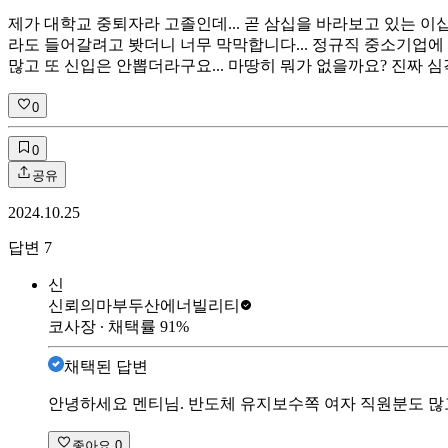
제가 대학교 중퇴자라 고졸인데... 곧 삼십을 바라보고 있는 
라도 들어갈려고 봣더니 너무 막막합니다... 정규직 중소기업에
많고 또 신입은 안뽑더라구요... 마땅히 뭐가 없을까요? 진짜 
0
0
공유
2024.10.25
답변
7
신
신뢰의마부
두산에너빌리티
코사장
∙ 채택률
91
%
채택된 답변
안녕하세요 멘티님. 반도체 유지보수쪽 여자 직원분도 많
좋아요
0