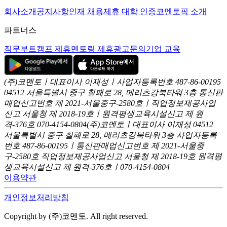
회사소개
공지사항
인재 채용
제휴 대학 인증
코멘토픽 소개
파트너스
직무부트캠프 제휴
멘토링 제휴
광고문의
기업 교육
(주)코멘토ㅣ대표이사 이재성ㅣ사업자등록번호 487-86-00195
04512 서울특별시 중구 칠패로 28, 메리츠강북타워 3층
통신판
매업신고번호 제 2021-서울중구-2580호ㅣ직업정보제공사업
신고
서울청 제 2018-19호ㅣ원격평생교육시설신고 제 원
격-376호
070-4154-0804
(주)코멘토ㅣ대표이사 이재성
04512
서울특별시 중구 칠패로 28, 메리츠강북타워 3층
사업자등록
번호 487-86-00195ㅣ통신판매업신고번호 제 2021-서울중
구-2580호
직업정보제공사업신고 서울청 제 2018-19호
원격평
생교육시설신고 제 원격-376호ㅣ070-4154-0804
이용약관
개인정보처리방침
Copyright by (주)코멘토. All right reserved.