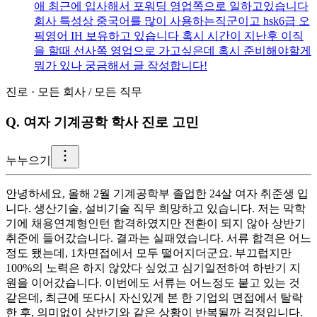
애 최근에 입사해서 포워딩 영업쪽으로 일하고있습니다
회사 특성상 중국어를 많이 사용하는직군이고 hsk6급 오
픽영어 IH 보유하고 있습니다 혹시 시간이 지난후 이직
을 할때 선사쪽 영업으로 가고싶은데 혹시 준비해야할게
뭐가 있나 궁금해서 글 작성합니다!
진로
·
모든 회사
/
모든 직무
Q.
여자 기계공학 학사 진로 고민
누
누으기
안녕하세요, 올해 2월 기계공학부 졸업한 24살 여자 취준생 입
니다. 생산기술, 설비기술 직무 희망하고 있습니다. 저는 막학
기에 채용연계형인턴 합격하였지만 전환이 되지 않아 상반기
취준에 들어갔습니다. 결과는 실패였습니다. 서류 합격은 어느
정도 됐는데, 1차면접에서 모두 떨어지더군요. 부끄럽지만
100%의 노력은 하지 않았다 싶었고 심기일전하여 하반기 지
원을 이어갔습니다. 이번에도 서류는 어느정도 붙고 있는 것
같은데, 최근에 또다시 자신있게 본 한 기업의 면접에서 탈락
한 후, 의미없이 상반기와 같은 상황이 반복될까 걱정입니다.