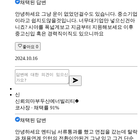
채택된 답변
안녕하세요 그냥 운이 없었던걸수도 있습니다. 중소기업
이라고 쉽지도않을것입니다. 너무대기업만 넣으신건아
니죠? 시야를 폭넓게보고 지금부터 지원해보세요 이후
중고신입 혹은 경력직이직도 있으니까요
좋아요
0
2024.10.16
신
신뢰의마부
두산에너빌리티
코사장
∙ 채택률
91
%
채택된 답변
안녕하세요 멘티님 서류통과를 했고 면접을 갔는데 탈락
과 채용연계 인턴의 전환이안된건 그냥 있고 그건 단순