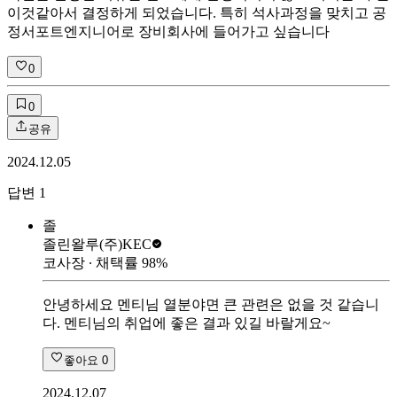
이것같아서 결정하게 되었습니다. 특히 석사과정을 맞치고 공
정서포트엔지니어로 장비회사에 들어가고 싶습니다
0
0
공유
2024.12.05
답변
1
졸
졸린왈루
(주)KEC
코사장
∙ 채택률
98
%
안녕하세요 멘티님 열분야면 큰 관련은 없을 것 같습니
다. 멘티님의 취업에 좋은 결과 있길 바랄게요~
좋아요
0
2024.12.07