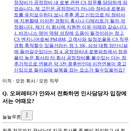
정장비가 공정장비 내 로봇 관련 CS 업무를 담당하게 되
었습니다. 제 고민은 공정장비가 아니라 장비내 로봇파
트를 유지보수하다 보니 추후 중고 신입으로 타 장비사
에 지원할때 이러한 경험이 혹시나 디메리트가 될까 걱
정됩니다. 제가 이 회사에 지원한 이유 아래와 같습니다.
1. 비즈니스 영어 역량 성장에 도움이 될것이라는 점 2.
CS 엔지니어로써 PM,BM, 고객사와 일정조율등 CS 직무
경험 축적할수 있을거라는 점 3. SK, 삼성 대형 양산시설
에 들어갈수있다는 점 4. 공정장비내 로봇파트에서 점유
율이 높은 회사라 타 회사 공정장비를 볼수있는 다는 점
추가적으로 연봉은 약 3천 중후반인데 이전연봉이 중고
신입으로 들어갈때 발목을 잡는 요소가 될수있을까요?
이직
·
모든 회사
/
모든 직무
Q.
오퍼레터가 안와서 전화하면 인사담당자 입장에
서는 어때요?
늘
늘푸른
최종 처우까지 끝났는데 지금 회사를 좀 빨리 정리하고 새 회