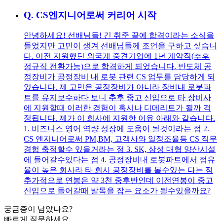
Q.
CS엔지니어로써 커리어 시작
안녕하세요! 선배님들! 긴 취준 끝에 합격이라는 소식을
들었지만 고민이 생겨 선배님들께 조언을 구하고 싶습니
다. 이전 지원했던 외국계 중견기업에 1년 계약직(추후
정규직 전환가능)으로 합격하게 되었습니다. 반도체 공
정장비가 공정장비 내 로봇 관련 CS 업무를 담당하게 되
었습니다. 제 고민은 공정장비가 아니라 장비내 로봇파
트를 유지보수하다 보니 추후 중고 신입으로 타 장비사
에 지원할때 이러한 경험이 혹시나 디메리트가 될까 걱
정됩니다. 제가 이 회사에 지원한 이유 아래와 같습니다.
1. 비즈니스 영어 역량 성장에 도움이 될것이라는 점 2.
CS 엔지니어로써 PM,BM, 고객사와 일정조율등 CS 직무
경험 축적할수 있을거라는 점 3. SK, 삼성 대형 양산시설
에 들어갈수있다는 점 4. 공정장비내 로봇파트에서 점유
율이 높은 회사라 타 회사 공정장비를 볼수있는 다는 점
추가적으로 연봉은 약 3천 중후반인데 이전연봉이 중고
신입으로 들어갈때 발목을 잡는 요소가 될수있을까요?
궁금증이 남았나요?
빠르게 질문하세요.